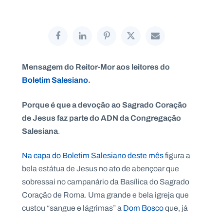
P
O
R
Mensagem do Reitor-Mor aos leitores do
T
A
Boletim Salesiano
.
L
N
A
C
Porque é que a devoção ao Sagrado Coração
I
O
de Jesus faz parte do ADN da Congregação
N
A
L
Salesiana
.
S
a
l
Na capa do Boletim Salesiano deste mês
figura a
e
bela estátua de Jesus no ato de abençoar que
s
i
sobressai no campanário da Basílica do Sagrado
a
Coração de Roma. Uma grande e bela igreja que
n
o
custou “sangue e lágrimas” a
Dom Bosco
que, já
s