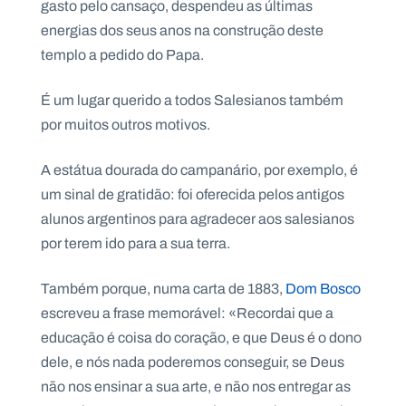
gasto pelo cansaço, despendeu as últimas
.
p
energias dos seus anos na construção deste
t
templo a pedido do Papa.
É um lugar querido a todos Salesianos também
A
C
g
o
por muitos outros motivos.
e
n
n
t
d
a
A estátua dourada do campanário, por exemplo, é
a
c
t
um sinal de gratidão: foi oferecida pelos antigos
o
alunos argentinos para agradecer aos salesianos
s
por terem ido para a sua terra.
N
e
w
Também porque, numa carta de 1883,
Dom Bosco
s
l
escreveu a frase memorável: «Recordai que a
e
tt
educação é coisa do coração, e que Deus é o dono
e
dele, e nós nada poderemos conseguir, se Deus
r
não nos ensinar a sua arte, e não nos entregar as