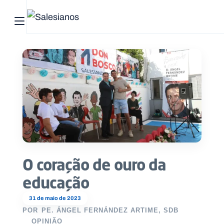
Abrir menu principal
Pesquisar no site
Início
Quem
somos
O
que
O coração de ouro da
fazemos
educação
Recursos
31 de maio de 2023
POR
PE. ÁNGEL FERNÁNDEZ ARTIME, SDB
Notícias
OPINIÃO