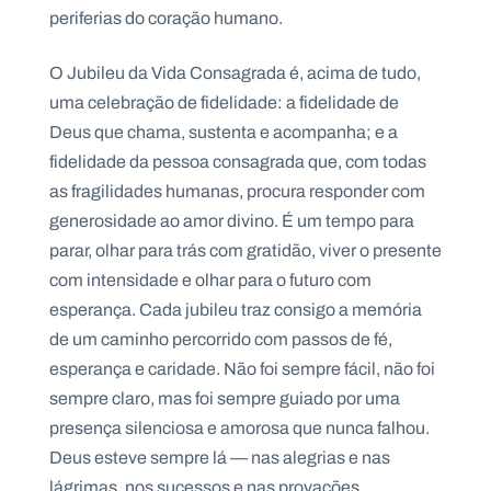
.
periferias do coração humano.
p
t
O Jubileu da Vida Consagrada é, acima de tudo,
uma celebração de fidelidade: a fidelidade de
A
C
Deus que chama, sustenta e acompanha; e a
g
o
e
n
fidelidade da pessoa consagrada que, com todas
n
t
as fragilidades humanas, procura responder com
d
a
a
c
generosidade ao amor divino. É um tempo para
t
o
parar, olhar para trás com gratidão, viver o presente
s
com intensidade e olhar para o futuro com
N
esperança. Cada jubileu traz consigo a memória
e
w
de um caminho percorrido com passos de fé,
s
esperança e caridade. Não foi sempre fácil, não foi
l
e
sempre claro, mas foi sempre guiado por uma
tt
e
presença silenciosa e amorosa que nunca falhou.
r
Deus esteve sempre lá — nas alegrias e nas
lágrimas, nos sucessos e nas provações.