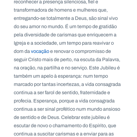
reconhecer a presença silenciosa, fiel e
transformadora de homens e mulheres que,
entregando-se totalmente a Deus, são sinal vivo
do seu amor no mundo. É um tempo de gratidão
P
pela diversidade de carismas que enriquecem a
O
R
Igreja e a sociedade, um tempo para reavivar o
T
A
dom da
vocação
e renovar o compromisso de
L
N
A
seguir Cristo mais de perto, na escuta da Palavra,
C
I
na oração, na partilha e no serviço. Este Jubileu é
O
N
também um apelo à esperança: num tempo
A
L
marcado por tantas incertezas, a vida consagrada
S
a
continua a ser farol de sentido, fraternidade e
l
profecia. Esperança, porque a vida consagrada
e
s
continua a ser sinal profético num mundo ansioso
i
de sentido e de Deus. Celebrar este jubileu é
a
n
escutar de novo o chamamento do Espírito, que
o
continua a suscitar carismas e a enviar para as
s