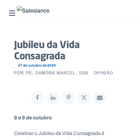
Abrir menu principal
Pesquisar no site
Jubileu da Vida
Início
Consagrada
Quem
07 de outubro de 2025
somos
POR
PE. SAMORA MARCEL, SDB
OPINIÃO
O
que
fazemos
8 e 9 de outubro
Recursos
Celebrar o Jubileu da Vida Consagrada é
Notícias