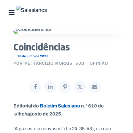
Abrir menu principal
Pesquisar no site
Coincidências
Início
16 de julho de 2025
Quem
POR
PE. TARCÍZIO MORAIS, SDB
OPINIÃO
somos
O
que
fazemos
Editorial do
Boletim Salesiano
n.º 610 de
julho/agosto de 2025.
Recursos
Notícias
“A paz esteja convosco” (Lc 24, 35-48), é o que