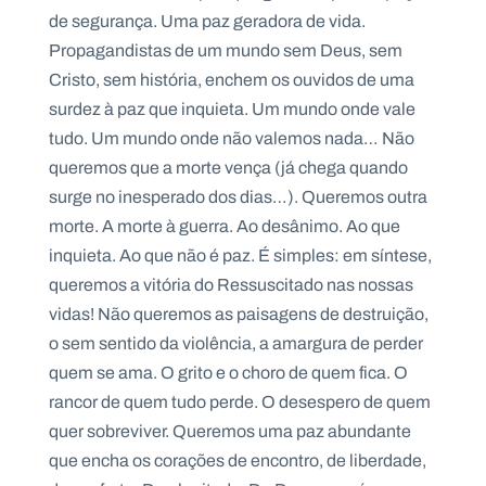
.
de segurança. Uma paz geradora de vida.
p
Propagandistas de um mundo sem Deus, sem
t
Cristo, sem história, enchem os ouvidos de uma
surdez à paz que inquieta. Um mundo onde vale
A
C
tudo. Um mundo onde não valemos nada… Não
g
o
e
n
queremos que a morte vença (já chega quando
n
t
d
a
surge no inesperado dos dias…). Queremos outra
a
c
morte. A morte à guerra. Ao desânimo. Ao que
t
o
inquieta. Ao que não é paz. É simples: em síntese,
s
queremos a vitória do Ressuscitado nas nossas
N
vidas! Não queremos as paisagens de destruição,
e
w
o sem sentido da violência, a amargura de perder
s
l
quem se ama. O grito e o choro de quem fica. O
e
rancor de quem tudo perde. O desespero de quem
tt
e
quer sobreviver. Queremos uma paz abundante
r
que encha os corações de encontro, de liberdade,