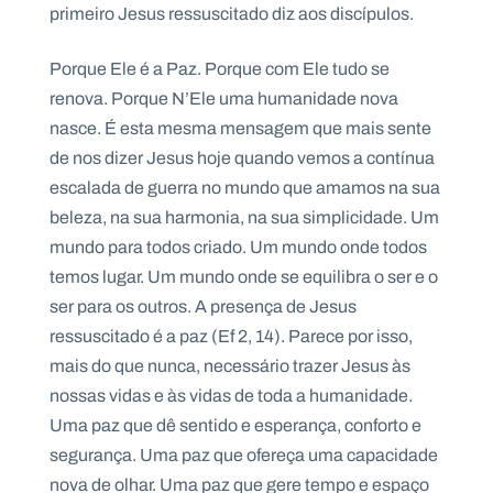
primeiro Jesus ressuscitado diz aos discípulos.
Porque Ele é a Paz. Porque com Ele tudo se
renova. Porque N’Ele uma humanidade nova
P
nasce. É esta mesma mensagem que mais sente
O
R
de nos dizer Jesus hoje quando vemos a contínua
T
A
L
escalada de guerra no mundo que amamos na sua
N
A
beleza, na sua harmonia, na sua simplicidade. Um
C
I
mundo para todos criado. Um mundo onde todos
O
N
temos lugar. Um mundo onde se equilibra o ser e o
A
L
ser para os outros. A presença de Jesus
S
a
ressuscitado é a paz (Ef 2, 14). Parece por isso,
l
mais do que nunca, necessário trazer Jesus às
e
s
nossas vidas e às vidas de toda a humanidade.
i
Uma paz que dê sentido e esperança, conforto e
a
n
segurança. Uma paz que ofereça uma capacidade
o
nova de olhar. Uma paz que gere tempo e espaço
s