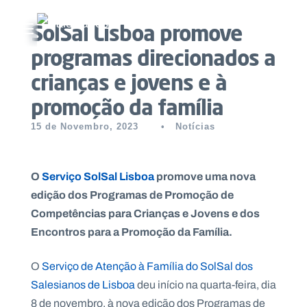
SolSal Lisboa promove
Abrir menu principal
programas direcionados a
Pesquisar no site
crianças e jovens e à
promoção da família
Início
15 de Novembro, 2023
•
Notícias
Quem
somos
O
Serviço SolSal Lisboa
promove uma nova
O
edição dos Programas de Promoção de
que
Competências para Crianças e Jovens e dos
fazemos
Encontros para a Promoção da Família.
Recursos
O
S
erviço de Atenção à Família do SolSal dos
Salesianos de Lisboa
deu início na quarta-feira, dia
Notícias
8 de novembro, à nova edição dos Programas de