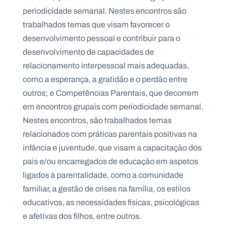
.
periodicidade semanal. Nestes encontros são
p
t
trabalhados temas que visam favorecer o
desenvolvimento pessoal e contribuir para o
desenvolvimento de capacidades de
A
C
relacionamento interpessoal mais adequadas,
g
o
e
n
como a esperança, a gratidão e o perdão entre
n
t
d
a
outros; e Competências Parentais, que decorrem
a
c
em encontros grupais com periodicidade semanal.
t
o
Nestes encontros, são trabalhados temas
s
relacionados com práticas parentais positivas na
N
infância e juventude, que visam a capacitação dos
e
w
pais e/ou encarregados de educação em aspetos
s
l
ligados à parentalidade, como a comunidade
e
familiar, a gestão de crises na família, os estilos
tt
e
educativos, as necessidades físicas, psicológicas
r
e afetivas dos filhos, entre outros.