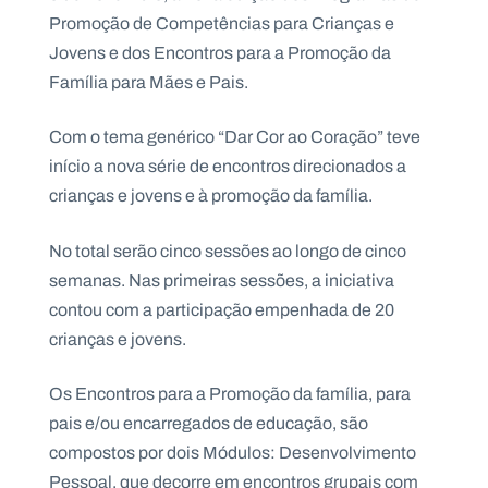
Promoção de Competências para Crianças e
Jovens e dos Encontros para a Promoção da
Família para Mães e Pais.
P
O
Com o tema genérico “Dar Cor ao Coração” teve
R
T
início a nova série de encontros direcionados a
A
L
crianças e jovens e à promoção da família.
N
A
C
I
O
No total serão cinco sessões ao longo de cinco
N
A
semanas. Nas primeiras sessões, a iniciativa
L
S
contou com a participação empenhada de 20
a
crianças e jovens.
l
e
s
Os Encontros para a Promoção da família, para
i
a
pais e/ou encarregados de educação, são
n
compostos por dois Módulos: Desenvolvimento
o
s
Pessoal, que decorre em encontros grupais com