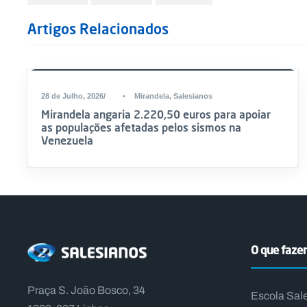
Artigos Relacionados
DESTAQUE
28 de Julho, 2026
•
Mirandela
,
Salesianos
Mirandela angaria 2.220,50 euros para apoiar
as populações afetadas pelos sismos na
Venezuela
O que faz
Praça S. João Bosco, 34
Escola Sal