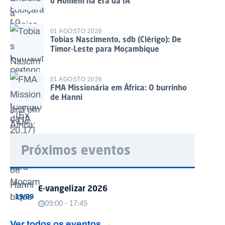
o Homem na Era da IA
01 AGOSTO 2026
Tobias Nascimento, sdb (Clérigo): De
Timor-Leste para Moçambique
01 AGOSTO 2026
FMA Missionária em África: O burrinho
de Hanni
Próximos eventos
E-vangelizar 2026
19/09
09:00 - 17:45
Ver todos os eventos →