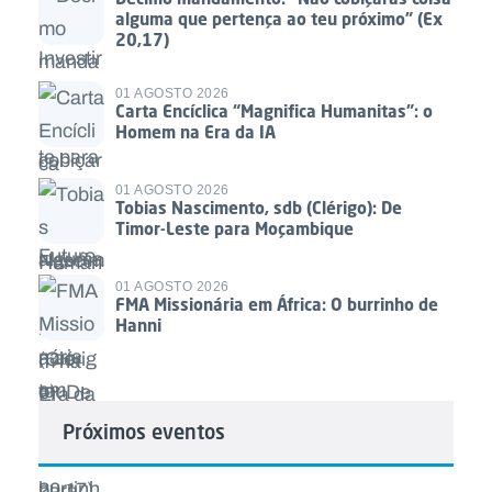
alguma que pertença ao teu próximo” (Ex
20,17)
01 AGOSTO 2026
Carta Encíclica “Magnifica Humanitas”: o
Homem na Era da IA
01 AGOSTO 2026
Tobias Nascimento, sdb (Clérigo): De
Timor-Leste para Moçambique
01 AGOSTO 2026
FMA Missionária em África: O burrinho de
Hanni
Próximos eventos