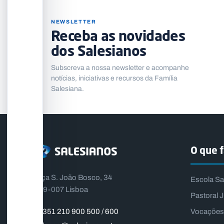
NEWSLETTER
Receba as novidades
dos Salesianos
Subscreva a nossa newsletter e acompanhe
notícias, iniciativas e recursos da Família
Salesiana.
O que 
Praça S. João Bosco, 34
Escola Sa
1399-007 Lisboa
Pastoral J
Vocações
+351 210 900 500 / 600