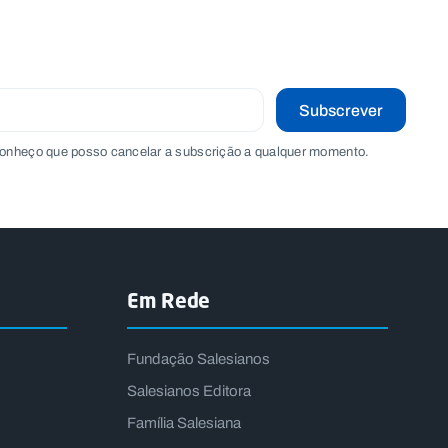
Subscrever
onheço que posso cancelar a subscrição a qualquer momento.
Em Rede
Fundação Salesianos
Salesianos Editora
Família Salesiana