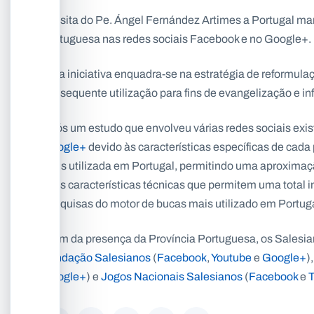
A visita do Pe. Ángel Fernández Artimes a Portugal m
Portuguesa nas redes sociais Facebook e no Google+.
Esta iniciativa enquadra-se na estratégia de reformulaç
consequente utilização para fins de evangelização e i
Após um estudo que envolveu várias redes sociais exist
Google+
devido às características específicas de cada 
mais utilizada em Portugal, permitindo uma aproximaçã
suas características técnicas que permitem uma total 
pesquisas do motor de bucas mais utilizado em Portuga
Além da presença da Província Portuguesa, os Salesia
Fundação Salesianos
(
Facebook
,
Youtube
e
Google+
)
Google+
) e
Jogos Nacionais Salesianos
(
Facebook
e
T