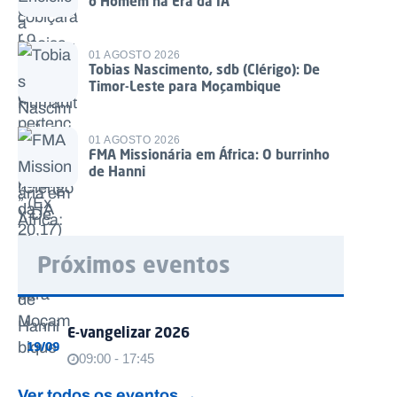
o Homem na Era da IA
01 AGOSTO 2026
Tobias Nascimento, sdb (Clérigo): De
Timor-Leste para Moçambique
01 AGOSTO 2026
FMA Missionária em África: O burrinho
de Hanni
Próximos eventos
E-vangelizar 2026
19/09
09:00 - 17:45
Ver todos os eventos →