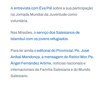
.
p
A
entrevista com Éva Pál
sobre a sua participação
t
na Jornada Mundial da Juventude como
voluntária.
A
C
g
o
Nas Missões,
o serviço dos Salesianos de
e
n
n
t
Istambul com os jovens refugiados
.
d
a
a
c
t
Para ler ainda
o editorial do Provincial, Pe. José
o
s
Aníbal Mendonça
,
a mensagem do Reitor-Mor, Pe.
Ángel
Fernández Artime
, notícias nacionais e
N
e
internacionais da Família Salesiana e do Mundo
w
Salesiano.
s
l
e
tt
e
r