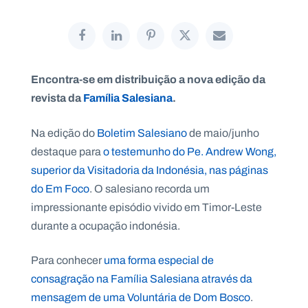
P
Encontra-se em distribuição a nova edição da
O
R
revista da
Família Salesiana
.
T
A
L
N
Na edição do
Boletim Salesiano
de maio/junho
A
C
I
destaque para
o testemunho do Pe. Andrew Wong,
O
N
superior da Visitadoria da Indonésia, nas páginas
A
L
do Em Foco
. O salesiano recorda um
S
a
impressionante episódio vivido em Timor-Leste
l
durante a ocupação indonésia.
e
s
i
Para conhecer
uma forma especial de
a
consagração na Família Salesiana através da
n
o
mensagem de uma Voluntária de Dom Bosco
.
s