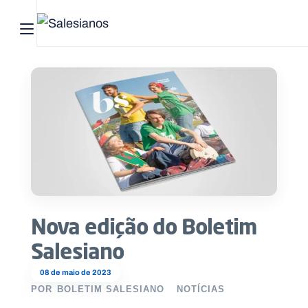
Abrir menu principal
Pesquisar no site
Início
Quem
somos
O
que
Nova edição do Boletim
fazemos
Salesiano
Recursos
08 de maio de 2023
POR
BOLETIM SALESIANO
NOTÍCIAS
Notícias