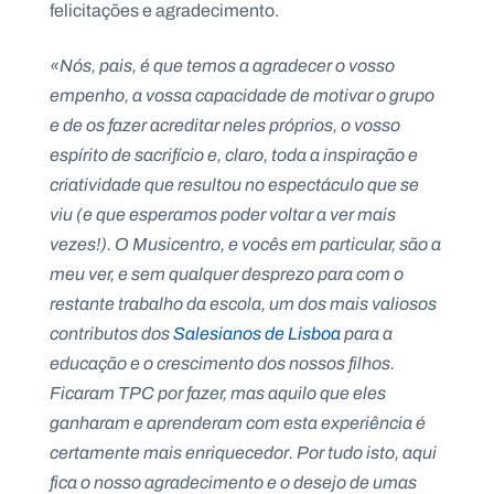
felicitações e agradecimento.
.
p
t
«Nós, pais, é que temos a agradecer o vosso
empenho, a vossa capacidade de motivar o grupo
e de os fazer acreditar neles próprios, o vosso
A
C
g
o
espírito de sacrifício e, claro, toda a inspiração e
e
n
n
t
criatividade que resultou no espectáculo que se
d
a
viu (e que esperamos poder voltar a ver mais
a
c
t
vezes!). O Musicentro, e vocês em particular, são a
o
s
meu ver, e sem qualquer desprezo para com o
restante trabalho da escola, um dos mais valiosos
N
e
contributos dos
Salesianos de Lisboa
para a
w
s
educação e o crescimento dos nossos filhos.
l
Ficaram TPC por fazer, mas aquilo que eles
e
tt
ganharam e aprenderam com esta experiência é
e
r
certamente mais enriquecedor. Por tudo isto, aqui
fica o nosso agradecimento e o desejo de umas