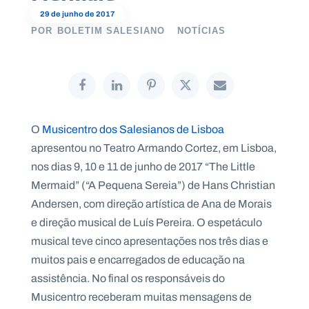
29 de junho de 2017
POR
BOLETIM SALESIANO
NOTÍCIAS
P
O
R
T
A
L
N
O
Musicentro dos Salesianos de Lisboa
A
C
apresentou no Teatro Armando Cortez, em Lisboa,
I
O
nos dias 9, 10 e 11 de junho de 2017 “The Little
N
A
L
Mermaid” (“A Pequena Sereia”) de Hans Christian
S
Andersen, com direção artística de Ana de Morais
a
l
e direção musical de Luís Pereira. O espetáculo
e
musical teve cinco apresentações nos três dias e
s
i
muitos pais e encarregados de educação na
a
assistência. No final os responsáveis do
n
o
Musicentro receberam muitas mensagens de
s