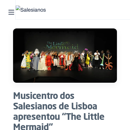
Abrir menu principal
Pesquisar no site
Início
Quem
somos
O
que
Musicentro dos
fazemos
Salesianos de Lisboa
Recursos
apresentou “The Little
Mermaid”
Notícias