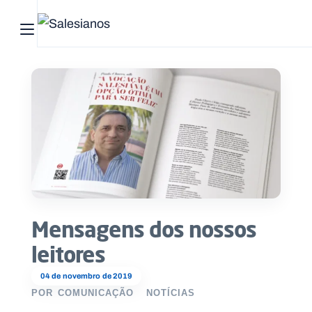
Abrir menu principal
Pesquisar no site
Início
Quem
somos
O
que
Mensagens dos nossos
fazemos
leitores
Recursos
04 de novembro de 2019
POR
COMUNICAÇÃO
NOTÍCIAS
Notícias