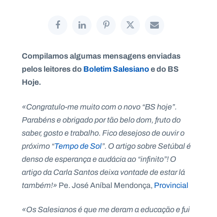
P
Compilamos algumas mensagens enviadas
O
R
pelos leitores do
Boletim Salesiano
e do BS
T
A
Hoje.
L
N
A
C
I
«Congratulo-me muito com o novo “BS hoje”.
O
N
Parabéns e obrigado por tão belo dom, fruto do
A
L
saber, gosto e trabalho. Fico desejoso de ouvir o
S
a
próximo “
Tempo de Sol
”. O artigo sobre Setúbal é
l
denso de esperança e audácia ao “infinito”! O
e
s
artigo da Carla Santos deixa vontade de estar lá
i
também!»
Pe. José Aníbal Mendonça,
Provincial
a
n
o
«Os Salesianos é que me deram a educação e fui
s