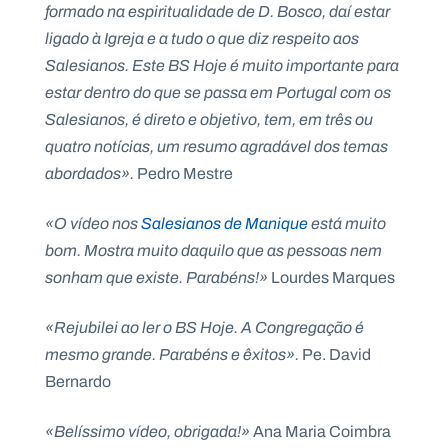
formado na espiritualidade de D. Bosco, daí estar
.
p
ligado à Igreja e a tudo o que diz respeito aos
t
Salesianos. Este BS Hoje é muito importante para
estar dentro do que se passa em Portugal com os
A
C
Salesianos, é direto e objetivo, tem, em três ou
g
o
quatro notícias, um resumo agradável dos temas
e
n
n
t
abordados».
Pedro Mestre
d
a
a
c
t
«O vídeo nos
Salesianos de Manique
está muito
o
s
bom. Mostra muito daquilo que as pessoas nem
N
sonham que existe. Parabéns!»
Lourdes Marques
e
w
s
«Rejubilei ao ler o BS Hoje. A Congregação é
l
mesmo grande. Parabéns e êxitos».
Pe. David
e
tt
Bernardo
e
r
«Belíssimo vídeo, obrigada!»
Ana Maria Coimbra