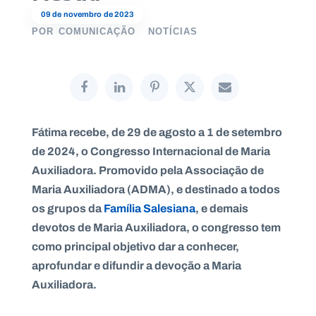
09 de novembro de 2023
POR
COMUNICAÇÃO
NOTÍCIAS
P
O
R
T
A
L
N
Fátima recebe, de 29 de agosto a 1 de setembro
A
C
de 2024, o Congresso Internacional de Maria
I
O
Auxiliadora.
Promovido pela Associação de
N
A
L
Maria Auxiliadora (ADMA), e destinado a todos
S
os grupos da
Família Salesiana
, e demais
a
l
devotos de Maria Auxiliadora, o congresso tem
e
como principal objetivo dar a conhecer,
s
i
aprofundar e difundir a devoção a Maria
a
Auxiliadora.
n
o
s