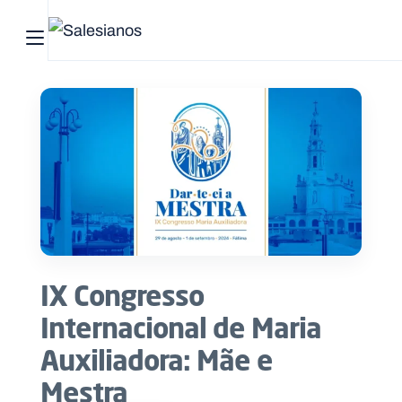
Abrir menu principal
Pesquisar no site
Início
Quem
somos
O
que
IX Congresso
fazemos
Internacional de Maria
Recursos
Auxiliadora: Mãe e
Mestra
Notícias