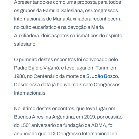
Apresentando-se como uma proposta para todos
.
p
os grupos da Família Salesiana, os Congressos
t
Internacionais de Maria Auxiliadora reconhecem,
no culto eucarístico e na devoção a Maria
Auxiliadora, dois aspetos carismáticos do espírito
A
C
g
o
salesiano.
e
n
n
t
d
a
O primeiro destes encontros foi convocado pelo
a
c
t
Padre Egídio Viganò, e teve lugar em Turim, em
o
s
1988, no Centenário da morte de
S. João Bosco
.
Desde essa data já houve mais sete Congressos
N
e
Internacionais.
w
s
l
No último destes encontros, que teve lugar em
e
tt
Buenos Aires, na Argentina, em 2019, por ocasião
e
do 150º aniversário da fundação da ADMA, foi
r
anunciado que o IX Congresso Internacional de