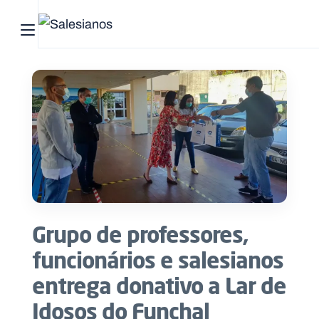
Abrir menu principal
Pesquisar no site
Início
Quem
somos
O
que
Grupo de professores,
fazemos
funcionários e salesianos
Recursos
entrega donativo a Lar de
Idosos do Funchal
Notícias