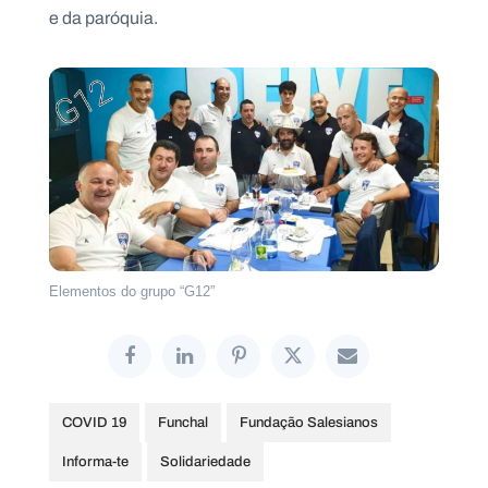
e da paróquia.
Elementos do grupo “G12”
COVID 19
Funchal
Fundação Salesianos
Informa-te
Solidariedade