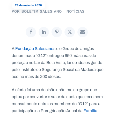
29 de maio de 2020
POR
BOLETIM SALESIANO
NOTÍCIAS
P
O
R
T
A
L
N
A
Fundação Salesianos
e o Grupo de amigos
A
C
denominado “G12” entregou 650 máscaras de
I
O
N
proteção no Lar da Bela Vista, lar de idosos gerido
A
L
pelo Instituto de Segurança Social da Madeira que
S
acolhe mais de 200 idosos.
a
l
e
A oferta foi uma decisão unânime do grupo que
s
i
optou por converter o valor da quota que recolhem
a
mensalmente entre os membros do “G12” para a
n
o
participação na Peregrinação Anual da
Família
s