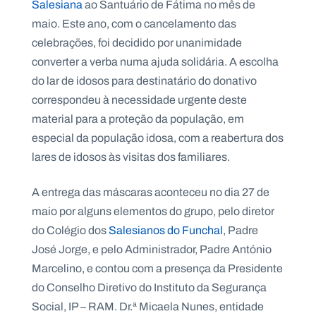
Salesiana
ao Santuário de Fátima no mês de
.
p
maio. Este ano, com o cancelamento das
t
celebrações, foi decidido por unanimidade
converter a verba numa ajuda solidária. A escolha
do lar de idosos para destinatário do donativo
A
C
g
o
correspondeu à necessidade urgente deste
e
n
n
t
material para a proteção da população, em
d
a
a
c
especial da população idosa, com a reabertura dos
t
lares de idosos às visitas dos familiares.
o
s
A entrega das máscaras aconteceu no dia 27 de
N
e
maio por alguns elementos do grupo, pelo diretor
w
s
do Colégio dos
Salesianos do Funchal
, Padre
l
José Jorge, e pelo Administrador, Padre António
e
tt
Marcelino, e contou com a presença da Presidente
e
r
do Conselho Diretivo do Instituto da Segurança
Social, IP – RAM. Dr.ª Micaela Nunes, entidade