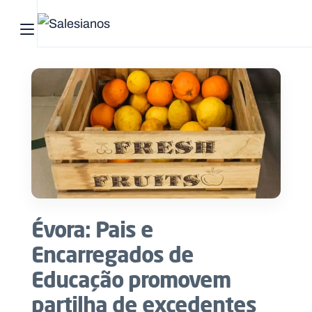
Abrir menu principal
Pesquisar no site
Início
Quem
somos
O
que
Évora: Pais e
fazemos
Encarregados de
Recursos
Educação promovem
partilha de excedentes
Notícias