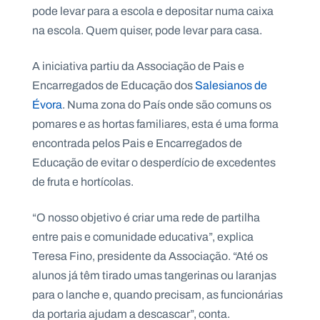
.
pode levar para a escola e depositar numa caixa
p
na escola. Quem quiser, pode levar para casa.
t
A iniciativa partiu da Associação de Pais e
A
C
Encarregados de Educação dos
Salesianos de
g
o
Évora
. Numa zona do País onde são comuns os
e
n
n
t
pomares e as hortas familiares, esta é uma forma
d
a
a
c
encontrada pelos Pais e Encarregados de
t
o
Educação de evitar o desperdício de excedentes
s
de fruta e hortícolas.
N
e
“O nosso objetivo é criar uma rede de partilha
w
s
entre pais e comunidade educativa”, explica
l
e
Teresa Fino, presidente da Associação. “Até os
tt
alunos já têm tirado umas tangerinas ou laranjas
e
r
para o lanche e, quando precisam, as funcionárias
da portaria ajudam a descascar”, conta.