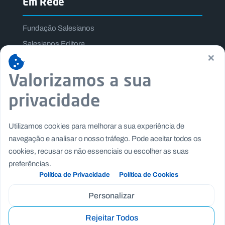
Em Rede
Fundação Salesianos
Salesianos Editora
×
Família Salesiana
Valorizamos a sua
Missão Dom Bosco
Jogos Nacionais Salesianos
privacidade
Utilizamos cookies para melhorar a sua experiência de
navegação e analisar o nosso tráfego. Pode aceitar todos os
cookies, recusar os não essenciais ou escolher as suas
preferências.
Política de Privacidade
Política de Cookies
Personalizar
Rejeitar Todos
Copyright © Fundação Salesianos