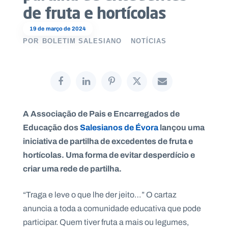
de fruta e hortícolas
19 de março de 2024
POR
BOLETIM SALESIANO
NOTÍCIAS
P
O
R
T
A
L
N
A
C
I
A Associação de Pais e Encarregados de
O
N
Educação dos
Salesianos de Évora
lançou uma
A
L
iniciativa de partilha de excedentes de fruta e
S
a
hortícolas. Uma forma de evitar desperdício e
l
criar uma rede de partilha.
e
s
i
“Traga e leve o que lhe der jeito…” O cartaz
a
n
anuncia a toda a comunidade educativa que pode
o
participar. Quem tiver fruta a mais ou legumes,
s