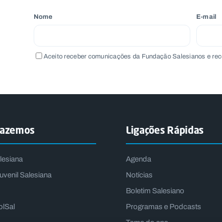
Nome
E-mail
Aceito receber comunicações da Fundação Salesianos e rec
fazemos
Ligações Rápidas
lesiana
Agenda
uvenil Salesiana
Notícias
Boletim Salesiano
olSal
Programas e Podcasts