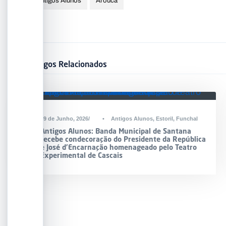
Antigos Alunos
Arouca
Artigos Relacionados
19 de Junho, 2026
•
Antigos Alunos
,
Estoril
,
Funchal
Antigos Alunos: Banda Municipal de Santana
recebe condecoração do Presidente da República
e José d’Encarnação homenageado pelo Teatro
Experimental de Cascais