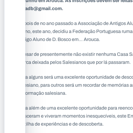
de junho em Arouca. As inscrições devem ser feitas 
fpaadb@gmail.com.
Depois de no ano passado a Associação de Antigos Alun
Aluno, este ano, decidiu a Federação Portuguesa rumar 
Antigo Aluno de D. Bosco em… Arouca.
Apesar de presentemente não existir nenhuma Casa Sa
marca deixada pelos Salesianos que por lá passaram.
Para alguns será uma excelente oportunidade de desco
salesiano, para outros será um recordar de memórias
de formação salesiana.
Para além de uma excelente oportunidade para reenco
cresceram e viveram momentos inesquecíveis, este E
partilha de experiências e de descoberta.