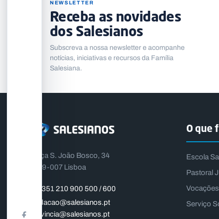
NEWSLETTER
Receba as novidades
dos Salesianos
Subscreva a nossa newsletter e acompanhe
notícias, iniciativas e recursos da Família
Salesiana.
O que 
Praça S. João Bosco, 34
Escola Sa
1399-007 Lisboa
Pastoral J
Vocações
+351 210 900 500 / 600
fundacao@salesianos.pt
Serviço S
provincia@salesianos.pt