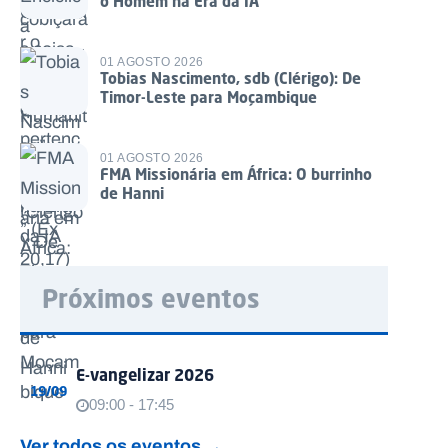
o Homem na Era da IA
01 AGOSTO 2026
Tobias Nascimento, sdb (Clérigo): De
Timor-Leste para Moçambique
01 AGOSTO 2026
FMA Missionária em África: O burrinho
de Hanni
Próximos eventos
E-vangelizar 2026
19/09
09:00 - 17:45
Ver todos os eventos →