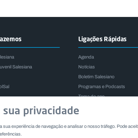
fazemos
Ligações Rápidas
lesiana
Agenda
uvenil Salesiana
Notícias
Boletim Salesiano
olSal
Programas e Podcasts
Tema do ano
Lema do Reitor-Mor
 sua privacidade
a sua experiência de navegação e analisar o nosso tráfego. Pode aceit
eferências.