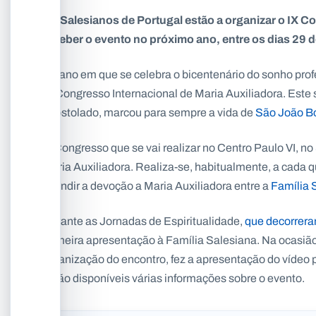
Os Salesianos de Portugal estão a organizar o IX Co
receber o evento no próximo ano, entre os dias 29 
No ano em que se celebra o bicentenário do sonho profé
IX Congresso Internacional de Maria Auxiliadora. Este 
apostolado, marcou para sempre a vida de
São João B
O Congresso que se vai realizar no Centro Paulo VI, no
Maria Auxiliadora. Realiza-se, habitualmente, a cada q
difundir a devoção a Maria Auxiliadora entre a
Família 
Durante as Jornadas de Espiritualidade,
que decorrera
primeira apresentação à Família Salesiana. Na ocasião
organização do encontro, fez a apresentação do vídeo
estão disponíveis várias informações sobre o evento.