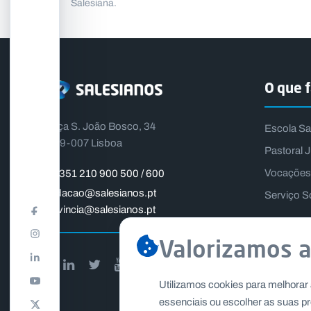
Salesiana.
O que 
Praça S. João Bosco, 34
Escola Sa
1399-007 Lisboa
Pastoral J
Vocações
+351 210 900 500 / 600
fundacao@salesianos.pt
Serviço S
provincia@salesianos.pt
Valorizamos a
Utilizamos cookies para melhorar 
essenciais ou escolher as suas pr