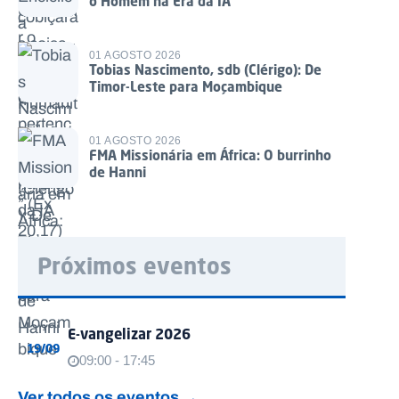
o Homem na Era da IA
01 AGOSTO 2026
Tobias Nascimento, sdb (Clérigo): De
Timor-Leste para Moçambique
01 AGOSTO 2026
FMA Missionária em África: O burrinho
de Hanni
Próximos eventos
E-vangelizar 2026
19/09
09:00 - 17:45
Ver todos os eventos →