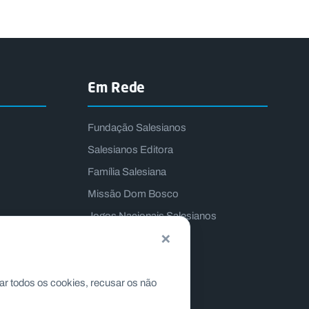
Em Rede
Fundação Salesianos
Salesianos Editora
Família Salesiana
Missão Dom Bosco
Jogos Nacionais Salesianos
×
ar todos os cookies, recusar os não