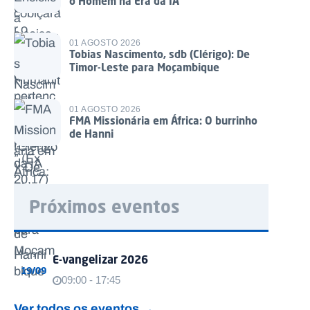
o Homem na Era da IA
01 AGOSTO 2026
Tobias Nascimento, sdb (Clérigo): De
Timor-Leste para Moçambique
01 AGOSTO 2026
FMA Missionária em África: O burrinho
de Hanni
Próximos eventos
E-vangelizar 2026
19/09
09:00 - 17:45
Ver todos os eventos →