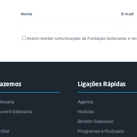
Nome
E-mail
Aceito receber comunicações da Fundação Salesianos e rec
fazemos
Ligações Rápidas
lesiana
Agenda
uvenil Salesiana
Notícias
Boletim Salesiano
olSal
Programas e Podcasts