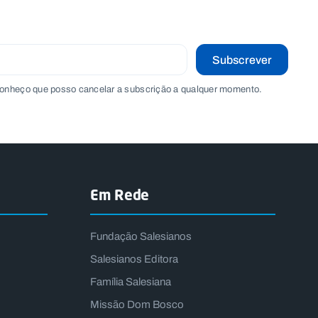
Subscrever
onheço que posso cancelar a subscrição a qualquer momento.
Em Rede
Fundação Salesianos
Salesianos Editora
Família Salesiana
Missão Dom Bosco