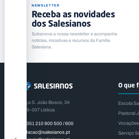
NEWSLETTER
Receba as novidades
dos Salesianos
Subscreva a nossa newsletter e acompanhe
notícias, iniciativas e recursos da Família
Salesiana.
O que 
Praça S. João Bosco, 34
Escola Sa
1399-007 Lisboa
Pastoral J
Vocações
+351 210 900 500 / 600
fundacao@salesianos.pt
Serviço S