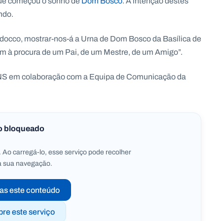
que começou o sonho de
Dom Bosco
. A intenção destes
ndo.
aldocco, mostrar-nos-á a Urna de Dom Bosco da Basílica de
êm à procura de um Pai, de um Mestre, de um Amigo”.
 ANS em colaboração com a Equipa de Comunicação da
o bloqueado
 Ao carregá-lo, esse serviço pode recolher
a sua navegação.
as este conteúdo
pre este serviço