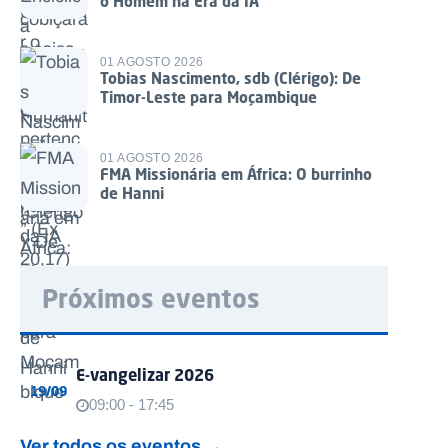
o Homem na Era da IA
01 AGOSTO 2026
Tobias Nascimento, sdb (Clérigo): De
Timor-Leste para Moçambique
01 AGOSTO 2026
FMA Missionária em África: O burrinho
de Hanni
Próximos eventos
E-vangelizar 2026
19/09
09:00 - 17:45
Ver todos os eventos →