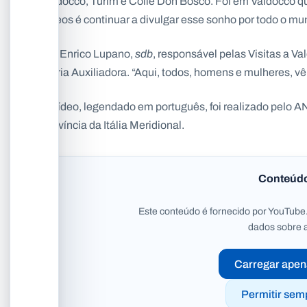
Valdocco, Turim e Colle Don Bosco. Foi em Valdocco 
vídeos é continuar a divulgar esse sonho por todo o mu
Pe. Enrico Lupano,
sdb
, responsável pelas Visitas a V
Maria Auxiliadora. “Aqui, todos, homens e mulheres, v
O vídeo, legendado em português, foi realizado pelo
Província da Itália Meridional.
Conteúd
Este conteúdo é fornecido por YouTube.
dados sobre 
Carregar apen
Permitir sem