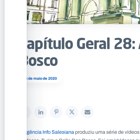
Capítulo Geral 28
Bosco
05 de maio de 2020
A
Agência Info Salesiana
produziu uma série de vídeos