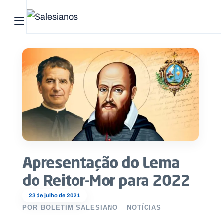
Abrir menu principal
Pesquisar no site
Início
Quem
somos
O
que
Apresentação do Lema
fazemos
do Reitor-Mor para 2022
Recursos
23 de julho de 2021
POR
BOLETIM SALESIANO
NOTÍCIAS
Notícias