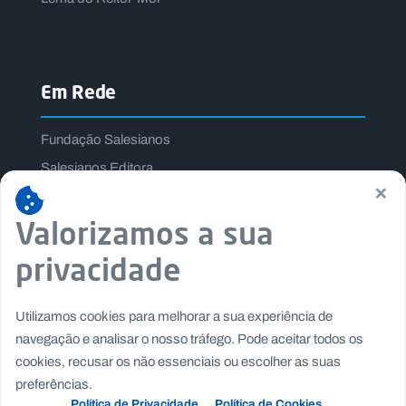
Em Rede
Fundação Salesianos
Salesianos Editora
×
Família Salesiana
Valorizamos a sua
Missão Dom Bosco
Jogos Nacionais Salesianos
privacidade
Utilizamos cookies para melhorar a sua experiência de
navegação e analisar o nosso tráfego. Pode aceitar todos os
cookies, recusar os não essenciais ou escolher as suas
preferências.
Política de Privacidade
Política de Cookies