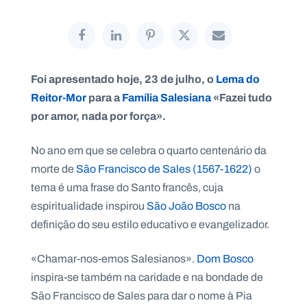
P
Foi apresentado hoje, 23 de julho, o
Lema do
O
R
Reitor-Mor
para a
Família Salesiana
«Fazei tudo
T
A
por amor, nada por força».
L
N
A
C
I
No ano em que se celebra o quarto centenário da
O
N
morte de
São Francisco de Sales (1567-1622)
o
A
L
tema é uma frase do Santo francês, cuja
S
a
espiritualidade inspirou
São João Bosco
na
l
definição do seu estilo educativo e evangelizador.
e
s
i
«Chamar-nos-emos Salesianos».
Dom Bosco
a
inspira-se também na caridade e na bondade de
n
o
São Francisco de Sales para dar o nome à Pia
s