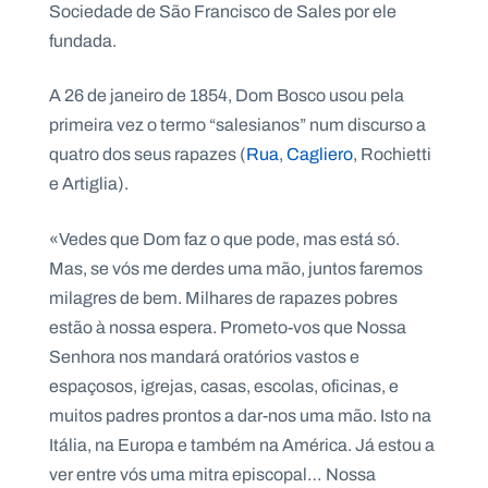
Sociedade de São Francisco de Sales por ele
.
p
fundada.
t
A 26 de janeiro de 1854, Dom Bosco usou pela
A
C
primeira vez o termo “salesianos” num discurso a
g
o
quatro dos seus rapazes (
Rua
,
Cagliero
, Rochietti
e
n
n
t
e Artiglia).
d
a
a
c
t
«Vedes que Dom faz o que pode, mas está só.
o
s
Mas, se vós me derdes uma mão, juntos faremos
milagres de bem. Milhares de rapazes pobres
N
e
estão à nossa espera. Prometo-vos que Nossa
w
s
Senhora nos mandará oratórios vastos e
l
espaçosos, igrejas, casas, escolas, oficinas, e
e
tt
muitos padres prontos a dar-nos uma mão. Isto na
e
r
Itália, na Europa e também na América. Já estou a
ver entre vós uma mitra episcopal… Nossa