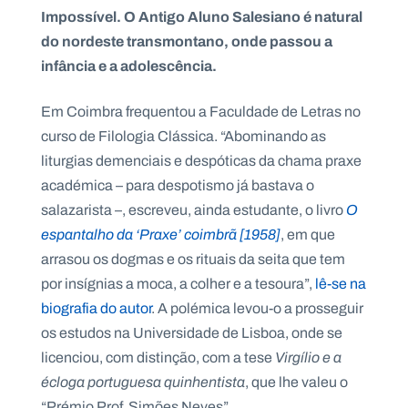
Impossível. O Antigo Aluno Salesiano é natural
do nordeste transmontano, onde passou a
infância e a adolescência.
P
O
Em Coimbra frequentou a Faculdade de Letras no
R
T
curso de Filologia Clássica. “Abominando as
A
L
liturgias demenciais e despóticas da chama praxe
N
A
académica – para despotismo já bastava o
C
I
O
salazarista –, escreveu, ainda estudante, o livro
O
N
A
espantalho da ‘Praxe’ coimbrã [1958]
, em que
L
S
arrasou os dogmas e os rituais da seita que tem
a
por insígnias a moca, a colher e a tesoura”,
lê-se na
l
e
biografia do autor
. A polémica levou-o a prosseguir
s
os estudos na Universidade de Lisboa, onde se
i
a
licenciou, com distinção, com a tese
Virgílio e a
n
écloga portuguesa quinhentista
, que lhe valeu o
o
s
“Prémio Prof. Simões Neves”.