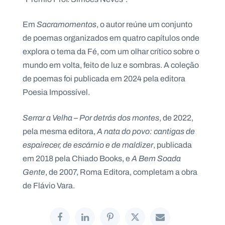
.
p
t
Em
Sacramomentos
, o autor reúne um conjunto
de poemas organizados em quatro capítulos onde
explora o tema da Fé, com um olhar crítico sobre o
A
C
mundo em volta, feito de luz e sombras. A coleção
g
o
e
n
de poemas foi publicada em 2024 pela editora
n
t
d
a
Poesia Impossível.
a
c
t
o
Serrar a Velha – Por detrás dos montes
, de 2022,
s
pela mesma editora,
A nata do povo: cantigas de
N
espairecer, de escárnio e de maldizer
, publicada
e
w
em 2018 pela Chiado Books, e
A Bem Soada
s
l
Gente
, de 2007, Roma Editora, completam a obra
e
de Flávio Vara.
tt
e
r