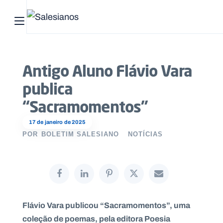
Abrir menu principal
Pesquisar no site
Antigo Aluno Flávio Vara
Início
publica
Quem
“Sacramomentos”
somos
17 de janeiro de 2025
POR
BOLETIM SALESIANO
NOTÍCIAS
O
que
fazemos
Recursos
Flávio Vara publicou “Sacramomentos”, uma
Notícias
coleção de poemas, pela editora Poesia