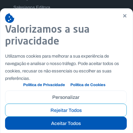
Salesianos Editora
×
Família Salesiana
Missão Dom Bosco
Valorizamos a sua
Jogos Nacionais Salesianos
privacidade
Utilizamos cookies para melhorar a sua experiência de
navegação e analisar o nosso tráfego. Pode aceitar todos os
cookies, recusar os não essenciais ou escolher as suas
preferências.
Política de Privacidade
Política de Cookies
Personalizar
Rejeitar Todos
Copyright © Fundação Salesianos
|
|
Recrutamento
Canal de Denúncia Interno
Politica de
Aceitar Todos
|
|
Privacidade
Politica de Cookies
Termos e Condições