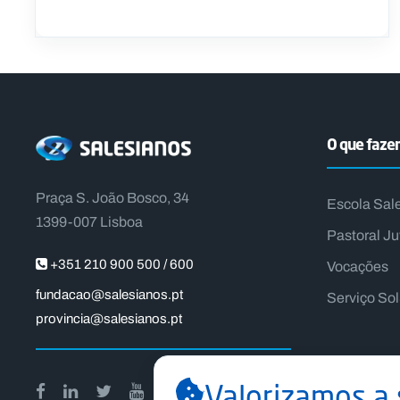
O que faz
Praça S. João Bosco, 34
Escola Sal
1399-007 Lisboa
Pastoral Ju
+351 210 900 500 / 600
Vocações
fundacao@salesianos.pt
Serviço So
provincia@salesianos.pt
Valorizamos a 