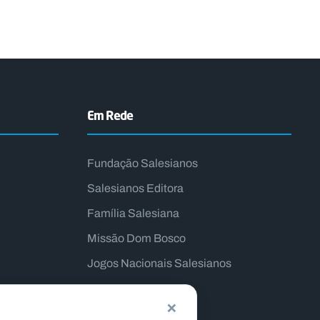
Em Rede
Fundação Salesianos
Salesianos Editora
Família Salesiana
Missão Dom Bosco
Jogos Nacionais Salesianos
×