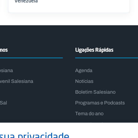
Venezuela
emos
Ligações Rápidas
esiana
Agenda
venil Salesiana
Notícias
Boletim Salesiano
lSal
Programas e Podcasts
Tema do ano
Lema do Reitor-Mor
sua privacidade