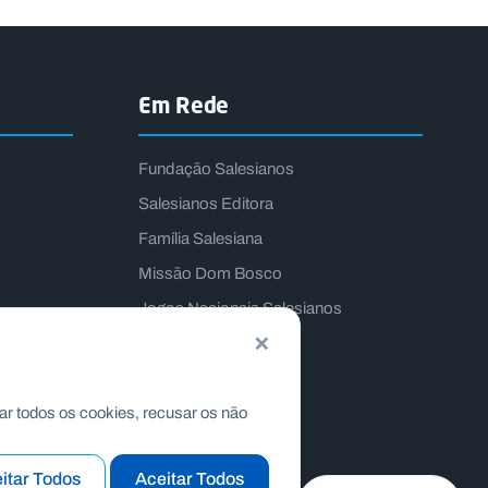
Em Rede
Fundação Salesianos
Salesianos Editora
Família Salesiana
Missão Dom Bosco
Jogos Nacionais Salesianos
×
ar todos os cookies, recusar os não
itar Todos
Aceitar Todos