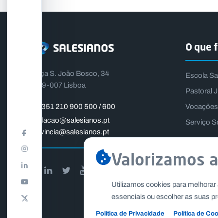
O que 
Praça S. João Bosco, 34
Escola Sa
1399-007 Lisboa
Pastoral J
Vocações
+351 210 900 500 / 600
fundacao@salesianos.pt
Serviço S
provincia@salesianos.pt
Valorizamos a
Utilizamos cookies para melhorar 
essenciais ou escolher as suas pr
Política de Privacidade
Política de Co