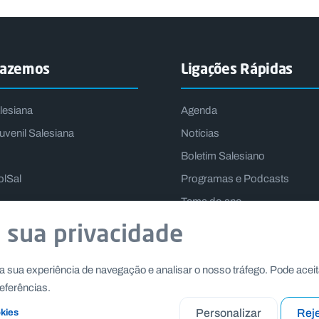
fazemos
Ligações Rápidas
lesiana
Agenda
uvenil Salesiana
Notícias
Boletim Salesiano
olSal
Programas e Podcasts
Tema do ano
Lema do Reitor-Mor
 sua privacidade
a sua experiência de navegação e analisar o nosso tráfego. Pode aceit
eferências.
Personalizar
Reje
okies