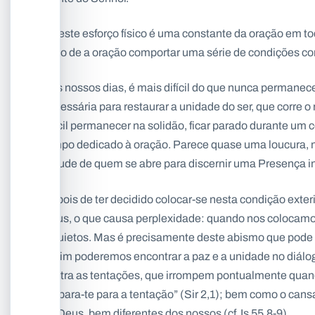
Se este esforço físico é uma constante da oração em t
facto de a oração comportar uma série de condições con
Nos nossos dias, é mais difícil do que nunca permane
necessária para restaurar a unidade do ser, que corre o 
difícil permanecer na solidão, ficar parado durante um ce
tempo dedicado à oração. Parece quase uma loucura, n
atitude de quem se abre para discernir uma Presença in
Depois de ter decidido colocar-se nesta condição exter
Deus, o que causa perplexidade: quando nos colocamo
inquietos. Mas é precisamente deste abismo que pode 
assim poderemos encontrar a paz e a unidade no diálog
contra as tentações, que irrompem pontualmente quando
prepara-te para a tentação” (Sir 2,1); bem como o ca
de Deus, bem diferentes dos nossos (cf. Is 55,8-9).