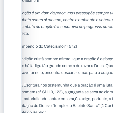
Enzo Bianchi
A oração é um dom da graça, mas pressupõe sempre um
combate contra si mesmo, contra o ambiente e sobretudo
O combate da oração é inseparável do progresso da vid
se reza.
(Compêndio do Catecismo nº 572)
A tradição cristã sempre afirmou que a oração é esforço
“Não há fadiga tão grande como a de rezar a Deus. Q
perseverar nele, encontra descanso, mas para a oração é
Já a Escritura nos testemunha que a oração é uma luta (
consomem (cf. Sl 119, 123), a garganta se seca ao clama
sua materialidade: entrar em oração exige, portanto, a
habitação de Deus e “templo do Espírito Santo” (1 Cor 
diante do Senhor.