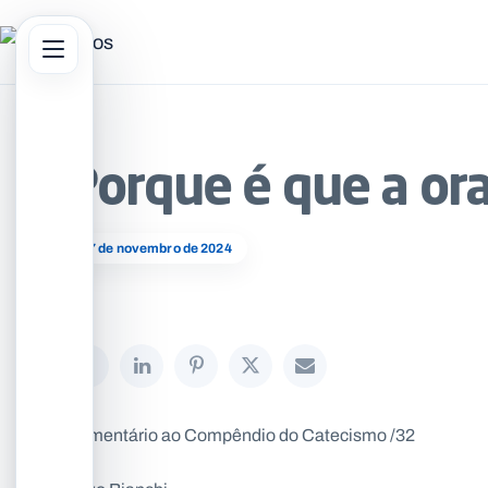
Abrir menu principal
sar no site
Porque é que a or
27 de novembro de 2024
Comentário ao Compêndio do Catecismo /32