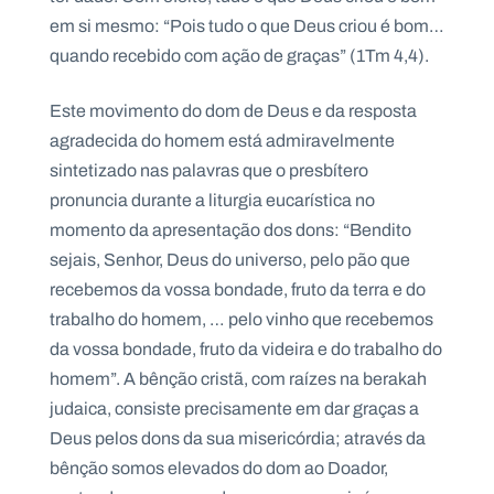
.
em si mesmo: “Pois tudo o que Deus criou é bom…
p
t
quando recebido com ação de graças” (1Tm 4,4).
Este movimento do dom de Deus e da resposta
A
C
agradecida do homem está admiravelmente
g
o
e
n
sintetizado nas palavras que o presbítero
n
t
d
a
pronuncia durante a liturgia eucarística no
a
c
momento da apresentação dos dons: “Bendito
t
o
sejais, Senhor, Deus do universo, pelo pão que
s
recebemos da vossa bondade, fruto da terra e do
N
trabalho do homem, … pelo vinho que recebemos
e
w
da vossa bondade, fruto da videira e do trabalho do
s
l
homem”. A bênção cristã, com raízes na berakah
e
judaica, consiste precisamente em dar graças a
tt
e
Deus pelos dons da sua misericórdia; através da
r
bênção somos elevados do dom ao Doador,