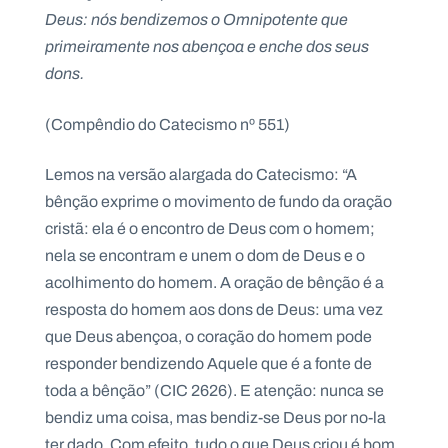
Deus: nós bendizemos o Omnipotente que
primeiramente nos abençoa e enche dos seus
dons.
P
O
(Compêndio do Catecismo nº 551)
R
T
A
L
Lemos na versão alargada do Catecismo: “A
N
A
bênção exprime o movimento de fundo da oração
C
I
cristã: ela é o encontro de Deus com o homem;
O
N
A
nela se encontram e unem o dom de Deus e o
L
S
acolhimento do homem. A oração de bênção é a
a
resposta do homem aos dons de Deus: uma vez
l
e
que Deus abençoa, o coração do homem pode
s
responder bendizendo Aquele que é a fonte de
i
a
toda a bênção” (CIC 2626). E atenção: nunca se
n
bendiz uma coisa, mas bendiz-se Deus por no-la
o
s
ter dado. Com efeito, tudo o que Deus criou é bom