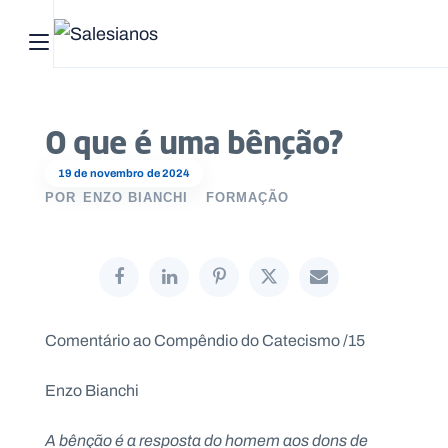
Abrir menu principal
Pesquisar no site
O que é uma bênção?
Início
19 de novembro de 2024
Quem
POR
ENZO BIANCHI
FORMAÇÃO
somos
O
que
fazemos
Comentário ao Compêndio do Catecismo /15
Recursos
Enzo Bianchi
Notícias
A bênção é a resposta do homem aos dons de