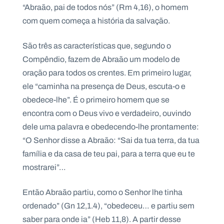
.
“Abraão, pai de todos nós” (Rm 4,16), o homem
p
com quem começa a história da salvação.
t
São três as características que, segundo o
A
C
Compêndio, fazem de Abraão um modelo de
g
o
oração para todos os crentes. Em primeiro lugar,
e
n
n
t
ele “caminha na presença de Deus, escuta-o e
d
a
a
c
obedece-lhe”. É o primeiro homem que se
t
encontra com o Deus vivo e verdadeiro, ouvindo
o
s
dele uma palavra e obedecendo-lhe prontamente:
N
“O Senhor disse a Abraão: “Sai da tua terra, da tua
e
família e da casa de teu pai, para a terra que eu te
w
s
mostrarei”…
l
e
tt
Então Abraão partiu, como o Senhor lhe tinha
e
r
ordenado” (Gn 12,1.4), “obedeceu… e partiu sem
saber para onde ia” (Heb 11,8). A partir desse