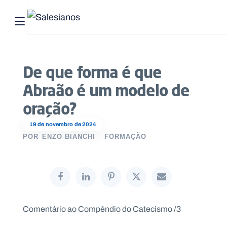
Abrir menu principal
Pesquisar no site
De que forma é que
Início
Abraão é um modelo de
Quem
oração?
somos
19 de novembro de 2024
POR
ENZO BIANCHI
FORMAÇÃO
O
que
fazemos
Recursos
Comentário ao Compêndio do Catecismo /3
Notícias