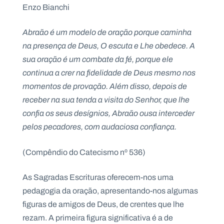
Enzo Bianchi
Abraão é um modelo de oração porque caminha
na presença de Deus, O escuta e Lhe obedece. A
P
sua oração é um combate da fé, porque ele
O
R
T
continua a crer na fidelidade de Deus mesmo nos
A
L
momentos de provação. Além disso, depois de
N
A
receber na sua tenda a visita do Senhor, que lhe
C
I
confia os seus desígnios, Abraão ousa interceder
O
N
A
pelos pecadores, com audaciosa confiança.
L
S
a
(Compêndio do Catecismo nº 536)
l
e
s
As Sagradas Escrituras oferecem-nos uma
i
pedagogia da oração, apresentando-nos algumas
a
n
figuras de amigos de Deus, de crentes que lhe
o
rezam. A primeira figura significativa é a de
s