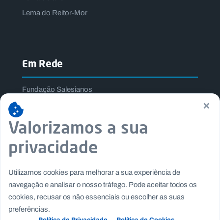
Lema do Reitor-Mor
Em Rede
Fundação Salesianos
×
Salesianos Editora
Família Salesiana
Valorizamos a sua
Missão Dom Bosco
privacidade
Jogos Nacionais Salesianos
Utilizamos cookies para melhorar a sua experiência de
navegação e analisar o nosso tráfego. Pode aceitar todos os
cookies, recusar os não essenciais ou escolher as suas
preferências.
Política de Privacidade
Política de Cookies