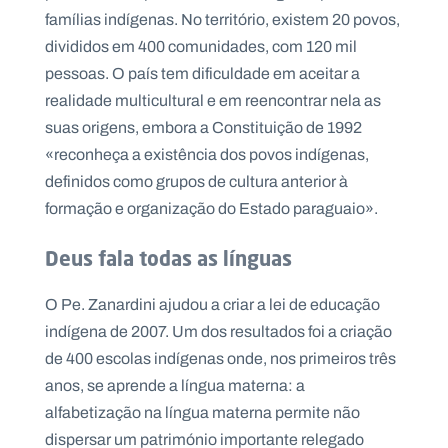
.
famílias indígenas. No território, existem 20 povos,
p
divididos em 400 comunidades, com 120 mil
t
pessoas. O país tem dificuldade em aceitar a
realidade multicultural e em reencontrar nela as
A
C
suas origens, embora a Constituição de 1992
g
o
e
n
«reconheça a existência dos povos indígenas,
n
t
d
a
definidos como grupos de cultura anterior à
a
c
formação e organização do Estado paraguaio».
t
o
s
Deus fala todas as línguas
N
e
O Pe. Zanardini ajudou a criar a lei de educação
w
s
indígena de 2007. Um dos resultados foi a criação
l
e
de 400 escolas indígenas onde, nos primeiros três
tt
anos, se aprende a língua materna: a
e
r
alfabetização na língua materna permite não
dispersar um património importante relegado