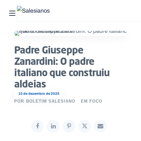
Abrir menu principal
Pesquisar no site
Padre Giuseppe
Início
Zanardini: O padre
Quem
italiano que construiu
somos
aldeias
O
10 de dezembro de 2025
que
POR
BOLETIM SALESIANO
EM FOCO
fazemos
Recursos
Notícias