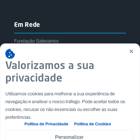
Em Rede
Fundação Salesianos
×
Salesianos Editora
Família Salesiana
Valorizamos a sua
Missão Dom Bosco
privacidade
Jogos Nacionais Salesianos
Utilizamos cookies para melhorar a sua experiência de
navegação e analisar o nosso tráfego. Pode aceitar todos os
cookies, recusar os não essenciais ou escolher as suas
preferências.
Política de Privacidade
Política de Cookies
Personalizar