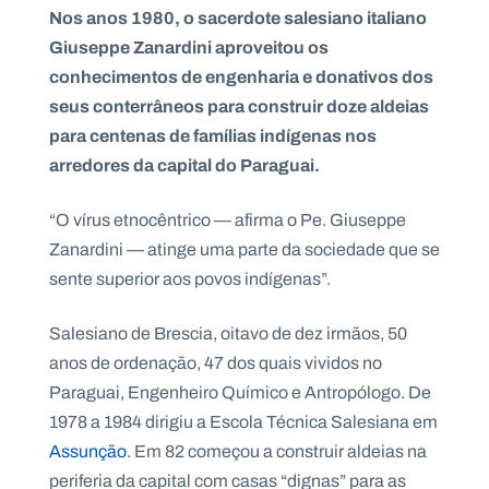
Nos anos 1980, o sacerdote salesiano italiano
Giuseppe Zanardini aproveitou os
conhecimentos de engenharia e donativos dos
seus conterrâneos para construir doze aldeias
P
O
para centenas de famílias indígenas nos
R
T
arredores da capital do Paraguai.
A
L
N
A
“O vírus etnocêntrico — afirma o Pe. Giuseppe
C
I
Zanardini — atinge uma parte da sociedade que se
O
N
A
sente superior aos povos indígenas”.
L
S
a
Salesiano de Brescia, oitavo de dez irmãos, 50
l
anos de ordenação, 47 dos quais vividos no
e
s
Paraguai, Engenheiro Químico e Antropólogo. De
i
1978 a 1984 dirigiu a Escola Técnica Salesiana em
a
n
Assunção
. Em 82 começou a construir aldeias na
o
periferia da capital com casas “dignas” para as
s