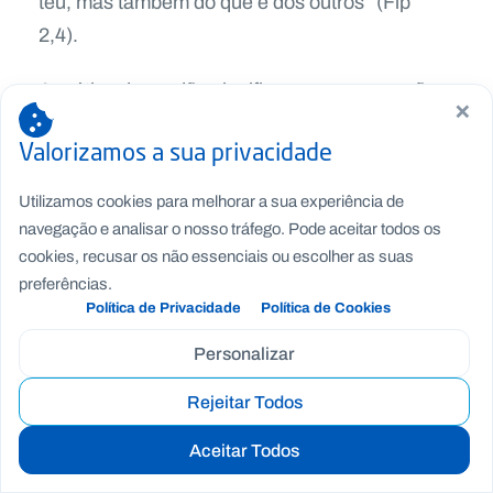
teu, mas também do que é dos outros” (Flp
2,4).
A prática do perdão significa, por sua vez, não
×
tomar em conta o mal; trata-se de assumir uma
Valorizamos a sua privacidade
atitude positiva que procura compreender a
debilidade alheia e buscar uma desculpa diante
Utilizamos cookies para melhorar a sua experiência de
da fraqueza; assim fez Jesus: “Pai, perdoa-lhes
navegação e analisar o nosso tráfego. Pode aceitar todos os
porque não sabem o que fazem” (Lc 23,34). Por
cookies, recusar os não essenciais ou escolher as suas
preferências.
isso, para poder perdoar temos de passar por
Política de Privacidade
Política de Cookies
uma experiência libertadora; precisamos de nos
sentir abraçados pelo amor incondicional de
Personalizar
Deus…, que ama sem limites.
Rejeitar Todos
O amor alegra-se com os outros, alegra-se com
Aceitar Todos
a verdade, alegra-se com o bem do outro,