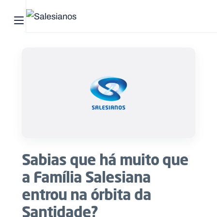
Abrir menu principal
Pesquisar no site
Início
Quem
somos
O
que
Sabias que há muito que
fazemos
a Família Salesiana
Recursos
entrou na órbita da
Santidade?
Notícias