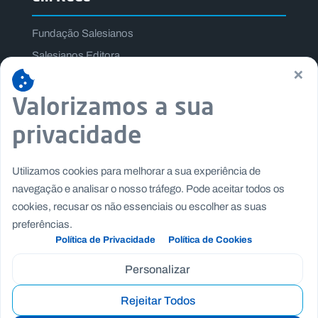
Fundação Salesianos
Salesianos Editora
×
Família Salesiana
Valorizamos a sua
Missão Dom Bosco
Jogos Nacionais Salesianos
privacidade
Utilizamos cookies para melhorar a sua experiência de
navegação e analisar o nosso tráfego. Pode aceitar todos os
cookies, recusar os não essenciais ou escolher as suas
preferências.
Política de Privacidade
Política de Cookies
Personalizar
Rejeitar Todos
Copyright © Fundação Salesianos