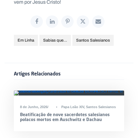
vem por Jesus Cristo!
.
p
t
A
C
g
o
Em Linha
Sabias que…
Santos Salesianos
e
n
n
t
d
a
a
c
t
o
Artigos Relacionados
s
N
e
w
s
DESTAQUE
l
8 de Junho, 2026
•
Papa Leão XIV
,
Santos Salesianos
e
tt
Beatificação de nove sacerdotes salesianos
e
polacos mortos em Auschwitz e Dachau
r