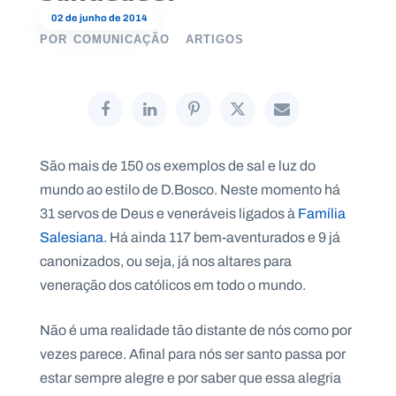
02 de junho de 2014
POR
COMUNICAÇÃO
ARTIGOS
P
O
R
T
A
L
N
São mais de 150 os exemplos de sal e luz do
A
C
mundo ao estilo de D.Bosco. Neste momento há
I
O
N
31 servos de Deus e veneráveis ligados à
Família
A
L
Salesiana
. Há ainda 117 bem-aventurados e 9 já
S
canonizados, ou seja, já nos altares para
a
l
veneração dos católicos em todo o mundo.
e
s
i
Não é uma realidade tão distante de nós como por
a
vezes parece. Afinal para nós ser santo passa por
n
o
estar sempre alegre e por saber que essa alegria
s