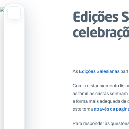
Edições S
Abrir menu principal
celebraç
sar no site
As
Edições Salesianas
part
Com o distanciamento físic
as famílias cristãs sentira
a forma mais adequada de o 
este tema
através da págin
Para responder às questões,