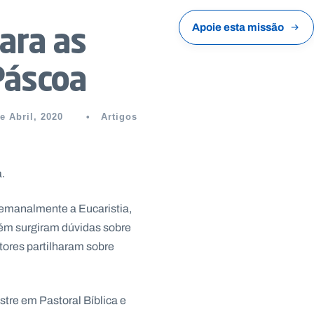
ara as
Apoie esta missão
Páscoa
e Abril, 2020
•
Artigos
a.
semanalmente a Eucaristia,
bém surgiram dúvidas sobre
tores partilharam sobre
stre em Pastoral Bíblica e