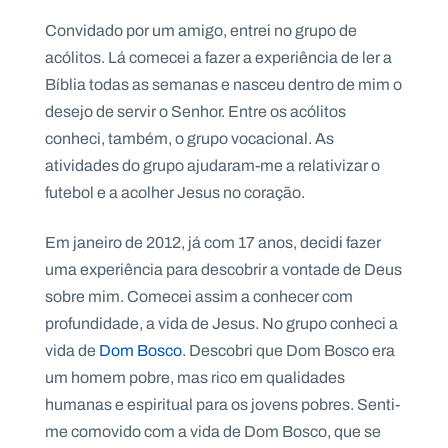
.
p
Convidado por um amigo, entrei no grupo de
t
acólitos. Lá comecei a fazer a experiência de ler a
Bíblia todas as semanas e nasceu dentro de mim o
desejo de servir o Senhor. Entre os acólitos
A
C
g
o
conheci, também, o grupo vocacional. As
e
n
n
t
atividades do grupo ajudaram-me a relativizar o
d
a
futebol e a acolher Jesus no coração.
a
c
t
o
Em janeiro de 2012, já com 17 anos, decidi fazer
s
uma experiência para descobrir a vontade de Deus
N
e
sobre mim. Comecei assim a conhecer com
w
profundidade, a vida de Jesus. No grupo conheci a
s
l
vida de
Dom Bosco
. Descobri que Dom Bosco era
e
tt
um homem pobre, mas rico em qualidades
e
humanas e espiritual para os jovens pobres. Senti-
r
me comovido com a vida de Dom Bosco, que se