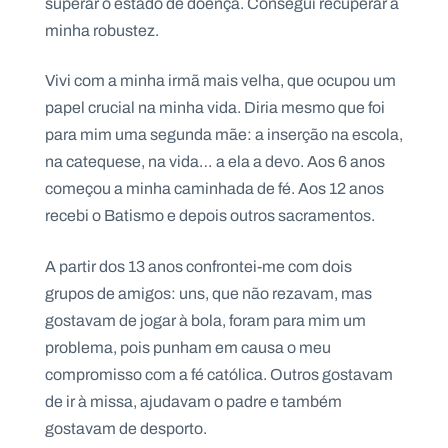
superar o estado de doença. Consegui recuperar a
minha robustez.
Vivi com a minha irmã mais velha, que ocupou um
papel crucial na minha vida. Diria mesmo que foi
P
O
R
para mim uma segunda mãe: a inserção na escola,
T
A
na catequese, na vida… a ela a devo. Aos 6 anos
L
N
começou a minha caminhada de fé. Aos 12 anos
A
C
recebi o Batismo e depois outros sacramentos.
I
O
N
A
L
A partir dos 13 anos confrontei-me com dois
S
grupos de amigos: uns, que não rezavam, mas
a
l
gostavam de jogar à bola, foram para mim um
e
problema, pois punham em causa o meu
s
i
compromisso com a fé católica. Outros gostavam
a
de ir à missa, ajudavam o padre e também
n
o
gostavam de desporto.
s