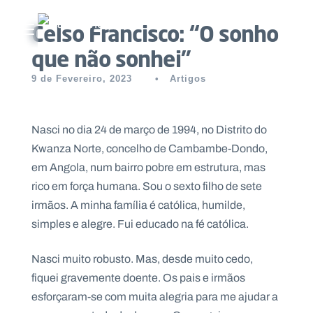
Celso Francisco: “O sonho
Abrir menu principal
que não sonhei”
Pesquisar no site
9 de Fevereiro, 2023
•
Artigos
Início
Nasci no dia 24 de março de 1994, no Distrito do
Quem
Kwanza Norte, concelho de Cambambe-Dondo,
somos
em Angola, num bairro pobre em estrutura, mas
rico em força humana. Sou o sexto filho de sete
O
irmãos. A minha família é católica, humilde,
que
simples e alegre. Fui educado na fé católica.
fazemos
Nasci muito robusto. Mas, desde muito cedo,
Recursos
fiquei gravemente doente. Os pais e irmãos
esforçaram-se com muita alegria para me ajudar a
Notícias