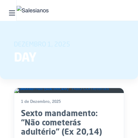
Abrir menu principal
Pesquisar no site
DEZEMBRO 1, 2025
Início
DAY
Quem
somos
O
que
1 de Dezembro, 2025
fazemos
Sexto mandamento:
Recursos
“Não cometerás
adultério” (Ex 20,14)
Notícias