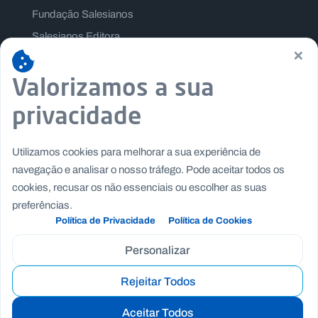
Fundação Salesianos
Salesianos Editora
×
Família Salesiana
Valorizamos a sua
Missão Dom Bosco
Jogos Nacionais Salesianos
privacidade
Utilizamos cookies para melhorar a sua experiência de
navegação e analisar o nosso tráfego. Pode aceitar todos os
cookies, recusar os não essenciais ou escolher as suas
preferências.
Política de Privacidade
Política de Cookies
Personalizar
Rejeitar Todos
Copyright © Fundação Salesianos
|
|
Recrutamento
Canal de Denúncia Interno
Politica de
Aceitar Todos