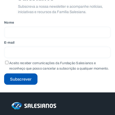
.
Subscreva a nossa newsletter e acompanhe notícias,
p
iniciativas e recursos da Família Salesiana.
t
Nome
A
C
g
o
e
n
n
t
E-mail
d
a
a
c
t
o
s
Aceito receber comunicações da Fundação Salesianos e
reconheço que posso cancelar a subscrição a qualquer momento.
N
e
Subscrever
w
s
l
e
tt
e
r