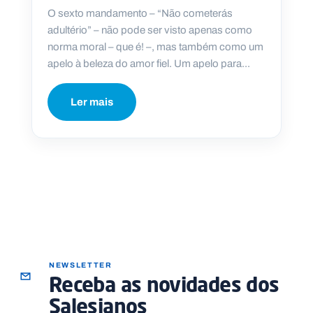
O sexto mandamento – “Não cometerás
adultério” – não pode ser visto apenas como
norma moral – que é! –, mas também como um
apelo à beleza do amor fiel. Um apelo para...
P
O
R
T
Ler mais
A
L
N
A
C
I
O
N
A
L
S
a
l
e
s
i
NEWSLETTER
a
Receba as novidades dos
n
o
Salesianos
s