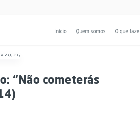
Início
Quem somos
O que faz
: “Não cometerás
14)