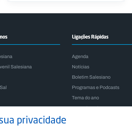
emos
Ligações Rápidas
esiana
Agenda
venil Salesiana
Notícias
Boletim Salesiano
lSal
Programas e Podcasts
Tema do ano
Lema do Reitor-Mor
sua privacidade