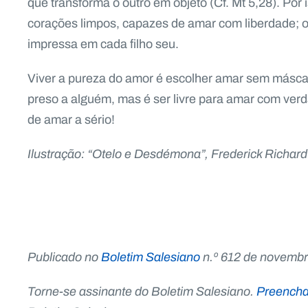
que transforma o outro em objeto (Cf. Mt 5,28). Po
corações limpos, capazes de amar com liberdade; o
impressa em cada filho seu.
Viver a pureza do amor é escolher amar sem máscaras
preso a alguém, mas é ser livre para amar com ve
de amar a sério!
Ilustração: “Otelo e Desdémona”, Frederick Richard
Publicado no
Boletim Salesiano
n.º 612 de novemb
Torne-se assinante do Boletim Salesiano.
Preencha 