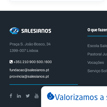
O que faz
Praça S. João Bosco, 34
Escola Sal
1399-007 Lisboa
Pastoral Ju
+351 210 900 500 / 600
Vocações
fundacao@salesianos.pt
Serviço So
provincia@salesianos.pt
Valorizamos a 