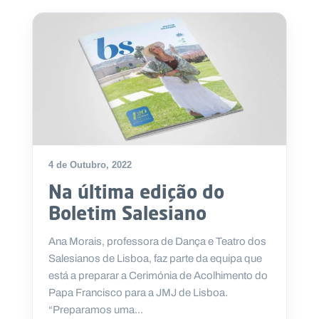
.
p
t
A
C
g
o
e
n
n
t
d
a
a
c
t
o
4 de Outubro, 2022
s
Na última edição do
N
e
Boletim Salesiano
w
s
Ana Morais, professora de Dança e Teatro dos
l
e
Salesianos de Lisboa, faz parte da equipa que
tt
está a preparar a Cerimónia de Acolhimento do
e
r
Papa Francisco para a JMJ de Lisboa.
“Preparamos uma...