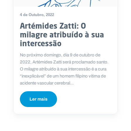
4 de Outubro, 2022
Artémides Zatti: O
P
milagre atribuído à sua
O
R
intercessão
T
A
L
N
No próximo domingo, dia 9 de outubro de
A
C
2022, Artémides Zatti será proclamado santo.
I
O
O milagre atribuído à sua intercessão é a cura
N
A
“inexplicável” de um homem filipino vítima de
L
S
acidente vascular cerebral...
a
l
e
Ler mais
s
i
a
n
o
s