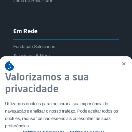
Lema do Reitor-Mor
Em Rede
Fundação Salesianos
Salesianos Editora
×
Família Salesiana
Valorizamos a sua
Missão Dom Bosco
Jogos Nacionais Salesianos
privacidade
Utilizamos cookies para melhorar a sua experiência de
navegação e analisar o nosso tráfego. Pode aceitar todos os
cookies, recusar os não essenciais ou escolher as suas
preferências.