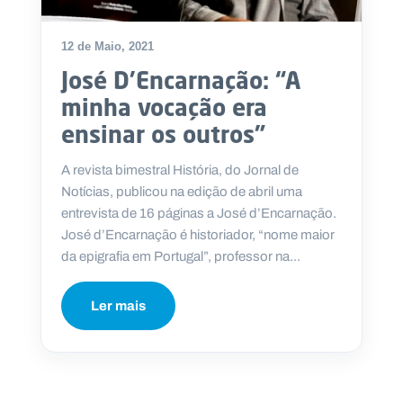
12 de Maio, 2021
José D’Encarnação: “A
P
minha vocação era
O
R
ensinar os outros”
T
A
L
N
A revista bimestral História, do Jornal de
A
C
Notícias, publicou na edição de abril uma
I
O
entrevista de 16 páginas a José d’Encarnação.
N
A
José d’Encarnação é historiador, “nome maior
L
S
da epigrafia em Portugal”, professor na...
a
l
e
Ler mais
s
i
a
n
o
s