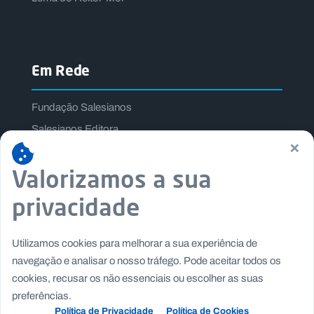
Em Rede
Fundação Salesianos
Salesianos Editora
×
Família Salesiana
Valorizamos a sua
Missão Dom Bosco
Jogos Nacionais Salesianos
privacidade
Utilizamos cookies para melhorar a sua experiência de
navegação e analisar o nosso tráfego. Pode aceitar todos os
cookies, recusar os não essenciais ou escolher as suas
preferências.
Política de Privacidade
Política de Cookies