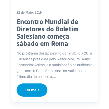
22 de Maio, 2019
Encontro Mundial de
P
Diretores do Boletim
O
R
Salesiano começa
T
A
L
sábado em Roma
N
A
C
I
No programa destaca-se no domingo, dia 26, a
O
N
Eucaristia presidida pelo Reitor-Mor, Pe. Ángel
A
L
Fernández Artime, e a participação na audiência
S
geral com o Papa Francisco, no Vaticano, no
a
l
último dia do encontro,...
e
s
i
Ler mais
a
n
o
s