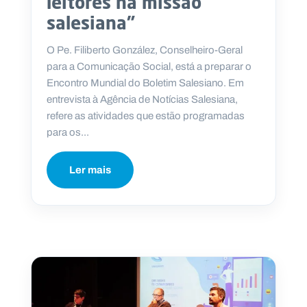
leitores na missão
salesiana”
O Pe. Filiberto González, Conselheiro-Geral
para a Comunicação Social, está a preparar o
Encontro Mundial do Boletim Salesiano. Em
entrevista à Agência de Notícias Salesiana,
refere as atividades que estão programadas
para os...
Ler mais