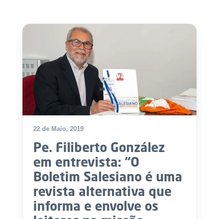
.
p
t
A
C
g
o
e
n
n
t
d
a
a
c
t
o
s
22 de Maio, 2019
N
e
Pe. Filiberto González
w
s
em entrevista: “O
l
Boletim Salesiano é uma
e
tt
revista alternativa que
e
r
informa e envolve os