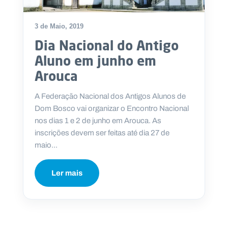
3 de Maio, 2019
Dia Nacional do Antigo
P
Aluno em junho em
O
R
Arouca
T
A
L
N
A Federação Nacional dos Antigos Alunos de
A
C
Dom Bosco vai organizar o Encontro Nacional
I
O
nos dias 1 e 2 de junho em Arouca. As
N
A
inscrições devem ser feitas até dia 27 de
L
S
maio...
a
l
e
Ler mais
s
i
a
n
o
s