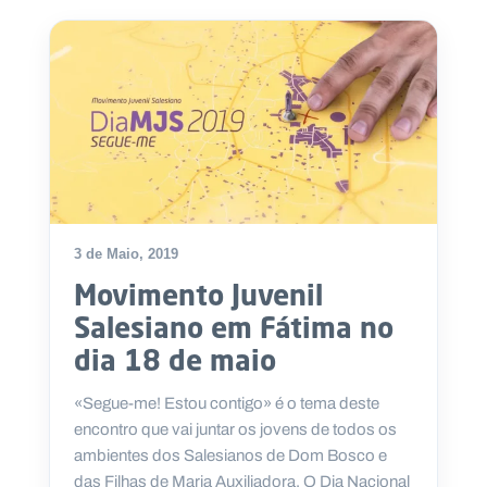
.
p
t
A
C
g
o
e
n
n
t
d
a
a
c
t
o
3 de Maio, 2019
s
Movimento Juvenil
N
e
Salesiano em Fátima no
w
s
dia 18 de maio
l
e
«Segue-me! Estou contigo» é o tema deste
tt
e
encontro que vai juntar os jovens de todos os
r
ambientes dos Salesianos de Dom Bosco e
das Filhas de Maria Auxiliadora. O Dia Nacional