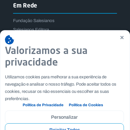
Em Rede
Fundação Salesianos
Salesianos Editora
×
Família Salesiana
Valorizamos a sua
Missão Dom Bosco
Jogos Nacionais Salesianos
privacidade
Utilizamos cookies para melhorar a sua experiência de
navegação e analisar o nosso tráfego. Pode aceitar todos os
cookies, recusar os não essenciais ou escolher as suas
preferências.
Política de Privacidade
Política de Cookies
Personalizar
Rejeitar Todos