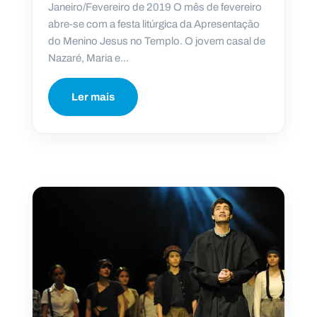
Janeiro/Fevereiro de 2019 O mês de fevereiro
abre-se com a festa litúrgica da Apresentação
do Menino Jesus no Templo. O jovem casal de
Nazaré, Maria e...
Ler mais