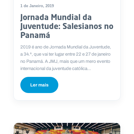
1 de Janeiro, 2019
Jornada Mundial da
Juventude: Salesianos no
P
Panamá
O
R
T
2019 é ano de Jornada Mundial da Juventude,
A
L
a 34.ª, que vai ter lugar entre 22 e 27 de janeiro
N
A
no Panamá. A JMJ, mais que um mero evento
C
I
internacional da juventude católica...
O
N
A
L
S
Ler mais
a
l
e
s
i
a
n
o
s