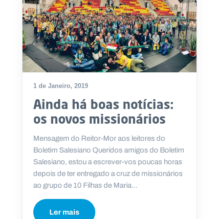
.
p
t
A
C
g
o
e
n
n
t
d
a
1 de Janeiro, 2019
a
c
Ainda há boas notícias:
t
o
os novos missionários
s
N
Mensagem do Reitor-Mor aos leitores do
e
Boletim Salesiano Queridos amigos do Boletim
w
s
Salesiano, estou a escrever-vos poucas horas
l
depois de ter entregado a cruz de missionários
e
tt
ao grupo de 10 Filhas de Maria...
e
r
Ler mais