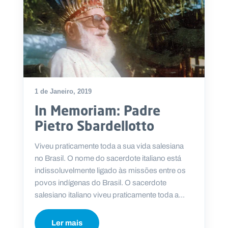
1 de Janeiro, 2019
In Memoriam: Padre
Pietro Sbardellotto
Viveu praticamente toda a sua vida salesiana
no Brasil. O nome do sacerdote italiano está
indissoluvelmente ligado às missões entre os
povos indígenas do Brasil. O sacerdote
salesiano italiano viveu praticamente toda a...
Ler mais