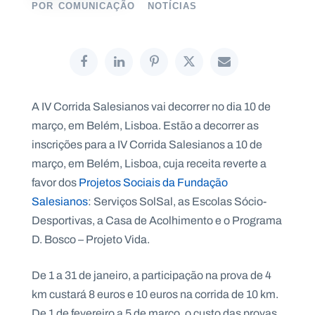
POR
COMUNICAÇÃO
NOTÍCIAS
P
O
R
T
A IV Corrida Salesianos vai decorrer no dia 10 de
A
L
março, em Belém, Lisboa. Estão a decorrer as
N
A
C
inscrições para a IV Corrida Salesianos a 10 de
I
O
março, em Belém, Lisboa, cuja receita reverte a
N
A
favor dos
Projetos Sociais da Fundação
L
S
Salesianos
: Serviços SolSal, as Escolas Sócio-
a
Desportivas, a Casa de Acolhimento e o Programa
l
e
D. Bosco – Projeto Vida.
s
i
a
De 1 a 31 de janeiro, a participação na prova de 4
n
km custará 8 euros e 10 euros na corrida de 10 km.
o
s
De 1 de fevereiro a 5 de março, o custo das provas