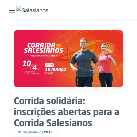
Abrir menu principal
Pesquisar no site
Início
Quem
somos
O
que
Corrida solidária:
fazemos
inscrições abertas para a
Recursos
Corrida Salesianos
Notícias
01 de janeiro de 2019