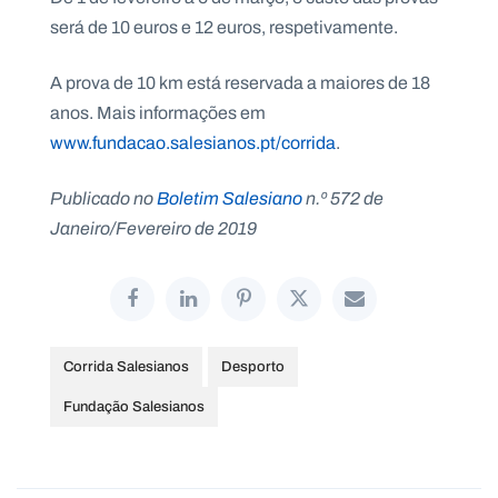
.
será de 10 euros e 12 euros, respetivamente.
p
t
A prova de 10 km está reservada a maiores de 18
anos. Mais informações em
A
C
www.fundacao.salesianos.pt/corrida
.
g
o
e
n
n
t
Publicado no
Boletim Salesiano
n.º 572 de
d
a
a
c
Janeiro/Fevereiro de 2019
t
o
s
N
e
w
s
Corrida Salesianos
Desporto
l
e
Fundação Salesianos
tt
e
r