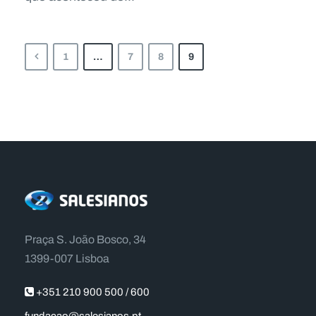
1
…
7
8
9
Praça S. João Bosco, 34
1399-007 Lisboa
+351 210 900 500 / 600