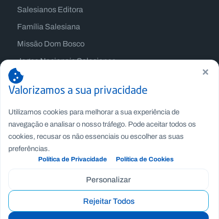
Salesianos Editora
Família Salesiana
Missão Dom Bosco
Jogos Nacionais Salesianos
×
Valorizamos a sua privacidade
Utilizamos cookies para melhorar a sua experiência de
navegação e analisar o nosso tráfego. Pode aceitar todos os
cookies, recusar os não essenciais ou escolher as suas
preferências.
Política de Privacidade
Política de Cookies
Personalizar
Copyright © Fundação Salesianos
Rejeitar Todos
Recrutamento
|
Canal de Denúncia Interno
|
Politica de