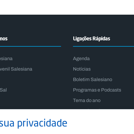
emos
Ligações Rápidas
esiana
Agenda
venil Salesiana
Notícias
Boletim Salesiano
lSal
Programas e Podcasts
Tema do ano
Lema do Reitor-Mor
sua privacidade