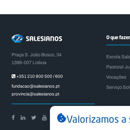
O que faz
Praça S. João Bosco, 34
Escola Sal
1399-007 Lisboa
Pastoral Ju
+351 210 900 500 / 600
Vocações
fundacao@salesianos.pt
Serviço So
provincia@salesianos.pt
Valorizamos a 