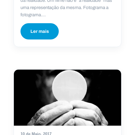
da realidade. Um filme não é “a realidade” mas
uma representação da mesma. Fotograma a
fotograma....
Ler mais
10 de Maio, 2017