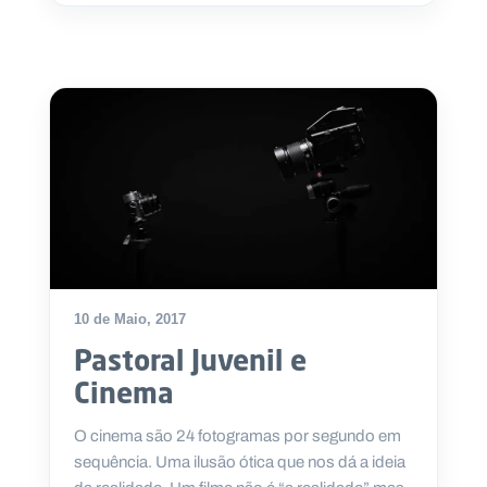
10 de Maio, 2017
Pastoral Juvenil e
Cinema
O cinema são 24 fotogramas por segundo em
sequência. Uma ilusão ótica que nos dá a ideia