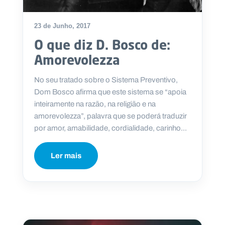
23 de Junho, 2017
O que diz D. Bosco de:
P
Amorevolezza
O
R
T
A
No seu tratado sobre o Sistema Preventivo,
L
N
Dom Bosco afirma que este sistema se “apoia
A
C
inteiramente na razão, na religião e na
I
O
amorevolezza”, palavra que se poderá traduzir
N
A
por amor, amabilidade, cordialidade, carinho...
L
S
a
Ler mais
l
e
s
i
a
n
o
s