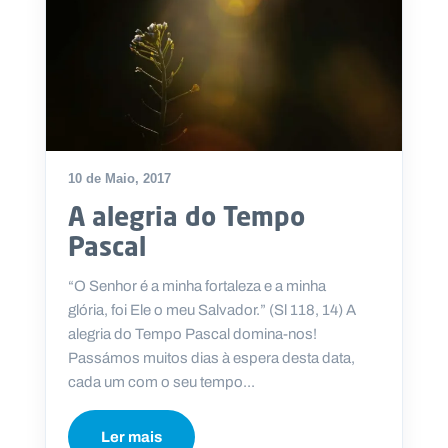
10 de Maio, 2017
A alegria do Tempo
Pascal
“O Senhor é a minha fortaleza e a minha
glória, foi Ele o meu Salvador.” (Sl 118, 14) A
alegria do Tempo Pascal domina-nos!
Passámos muitos dias à espera desta data,
cada um com o seu tempo...
Ler mais