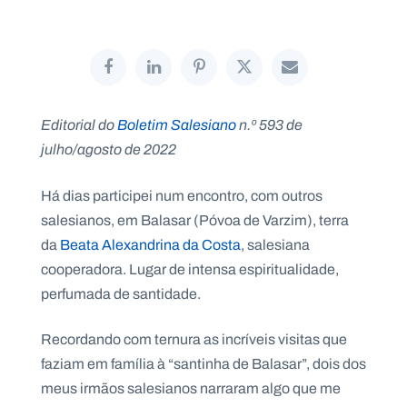
P
O
R
Editorial do
Boletim Salesiano
n.º 593 de
T
A
julho/agosto de 2022
L
N
A
C
Há dias participei num encontro, com outros
I
O
N
salesianos, em Balasar (Póvoa de Varzim), terra
A
L
da
Beata Alexandrina da Costa
, salesiana
S
cooperadora. Lugar de intensa espiritualidade,
a
l
perfumada de santidade.
e
s
i
Recordando com ternura as incríveis visitas que
a
faziam em família à “santinha de Balasar”, dois dos
n
o
meus irmãos salesianos narraram algo que me
s