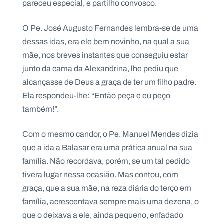
pareceu especial, e partilho convosco.
.
p
t
O Pe. José Augusto Fernandes lembra-se de uma
dessas idas, era ele bem novinho, na qual a sua
mãe, nos breves instantes que conseguiu estar
A
C
g
o
junto da cama da Alexandrina, lhe pediu que
e
n
n
t
alcançasse de Deus a graça de ter um filho padre.
d
a
Ela respondeu-lhe: “Então peça e eu peço
a
c
t
também!”.
o
s
Com o mesmo candor, o Pe. Manuel Mendes dizia
N
e
que a ida a Balasar era uma prática anual na sua
w
família. Não recordava, porém, se um tal pedido
s
l
tivera lugar nessa ocasião. Mas contou, com
e
tt
graça, que a sua mãe, na reza diária do terço em
e
família, acrescentava sempre mais uma dezena, o
r
que o deixava a ele, ainda pequeno, enfadado