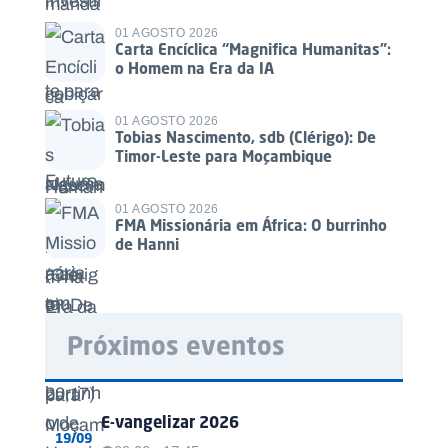
01 AGOSTO 2026
Carta Encíclica “Magnifica Humanitas”:
o Homem na Era da IA
01 AGOSTO 2026
Tobias Nascimento, sdb (Clérigo): De
Timor-Leste para Moçambique
01 AGOSTO 2026
FMA Missionária em África: O burrinho
de Hanni
Próximos eventos
E-vangelizar 2026
19/09