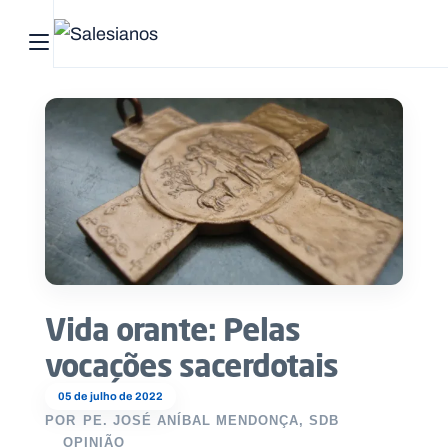
Abrir menu principal
Pesquisar no site
Início
Quem
somos
O
que
Vida orante: Pelas
fazemos
vocações sacerdotais
Recursos
05 de julho de 2022
POR
PE. JOSÉ ANÍBAL MENDONÇA, SDB
Notícias
OPINIÃO