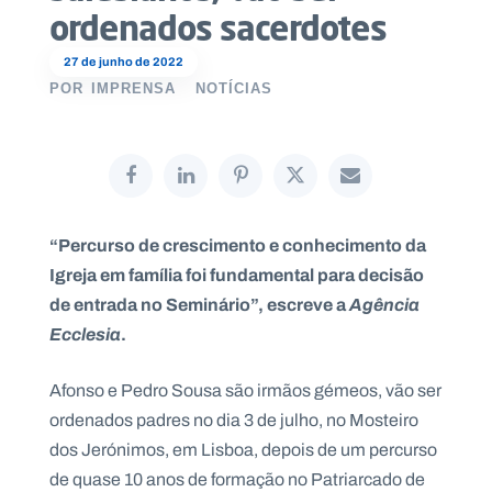
ordenados sacerdotes
27 de junho de 2022
POR
IMPRENSA
NOTÍCIAS
P
O
R
T
A
L
N
A
C
I
“Percurso de crescimento e conhecimento da
O
N
Igreja em família foi fundamental para decisão
A
L
de entrada no Seminário”, escreve a
Agência
S
a
Ecclesia
.
l
e
s
Afonso e Pedro Sousa são irmãos gémeos, vão ser
i
ordenados padres no dia 3 de julho, no Mosteiro
a
n
dos Jerónimos, em Lisboa, depois de um percurso
o
de quase 10 anos de formação no Patriarcado de
s