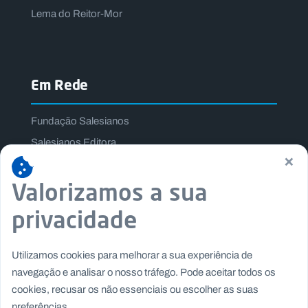
Lema do Reitor-Mor
Em Rede
Fundação Salesianos
Salesianos Editora
×
Família Salesiana
Valorizamos a sua
Missão Dom Bosco
Jogos Nacionais Salesianos
privacidade
Utilizamos cookies para melhorar a sua experiência de
navegação e analisar o nosso tráfego. Pode aceitar todos os
cookies, recusar os não essenciais ou escolher as suas
preferências.