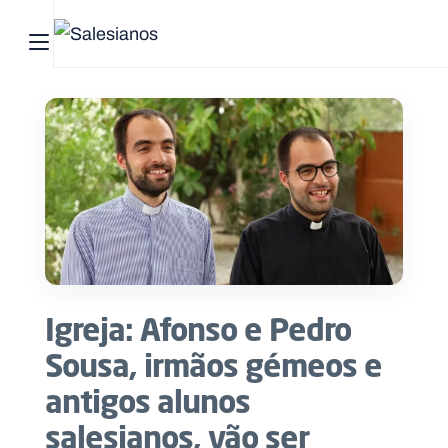
Abrir menu principal
Pesquisar no site
Início
Quem
somos
O
que
Igreja: Afonso e Pedro
fazemos
Sousa, irmãos gémeos e
Recursos
antigos alunos
salesianos, vão ser
Notícias