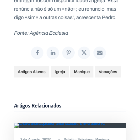
entregarmos com disponibilidade à Igreja. Esta
renúncia não é só um «não»; eu renuncio, mas
digo «sim» a outras coisas”, acrescenta Pedro.
Fonte: Agência Ecclesia
Antigos Alunos
Igreja
Manique
Vocações
Artigos Relacionados
2 de Agosto, 2026
•
Boletim Salesiano
,
Manique