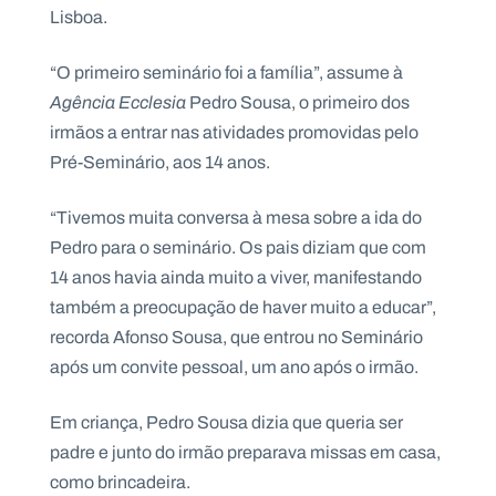
.
Lisboa.
p
t
“O primeiro seminário foi a família”, assume à
Agência Ecclesia
Pedro Sousa, o primeiro dos
A
C
irmãos a entrar nas atividades promovidas pelo
g
o
Pré-Seminário, aos 14 anos.
e
n
n
t
d
a
a
c
“Tivemos muita conversa à mesa sobre a ida do
t
Pedro para o seminário. Os pais diziam que com
o
s
14 anos havia ainda muito a viver, manifestando
N
também a preocupação de haver muito a educar”,
e
recorda Afonso Sousa, que entrou no Seminário
w
s
após um convite pessoal, um ano após o irmão.
l
e
tt
Em criança, Pedro Sousa dizia que queria ser
e
r
padre e junto do irmão preparava missas em casa,
como brincadeira.