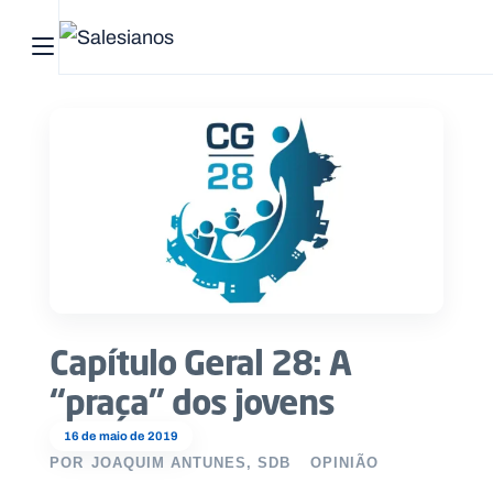
Abrir menu principal
Pesquisar no site
Início
Quem
somos
O
que
Capítulo Geral 28: A
fazemos
“praça” dos jovens
Recursos
16 de maio de 2019
POR
JOAQUIM ANTUNES, SDB
OPINIÃO
Notícias