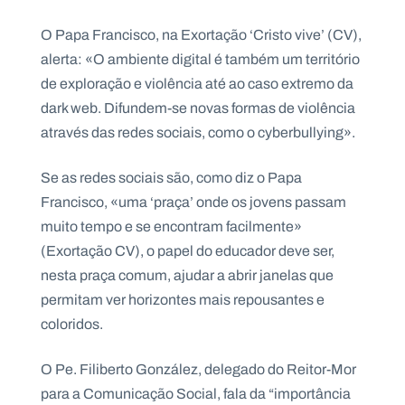
.
p
O Papa Francisco, na Exortação ‘Cristo vive’ (CV),
t
alerta: «O ambiente digital é também um território
de exploração e violência até ao caso extremo da
A
C
dark web. Difundem-se novas formas de violência
g
o
através das redes sociais, como o cyberbullying».
e
n
n
t
d
a
a
c
Se as redes sociais são, como diz o Papa
t
Francisco, «uma ‘praça’ onde os jovens passam
o
s
muito tempo e se encontram facilmente»
N
(Exortação CV), o papel do educador deve ser,
e
nesta praça comum, ajudar a abrir janelas que
w
s
permitam ver horizontes mais repousantes e
l
e
coloridos.
tt
e
r
O Pe. Filiberto González, delegado do Reitor-Mor
para a Comunicação Social, fala da “importância