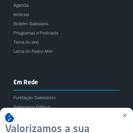
Agenda
Notícias
Boletim Salesiano
Programas e Podcasts
Tema do ano
Lema do Reitor-Mor
Em Rede
Fundação Salesianos
Salesianos Editora
×
Família Salesiana
Missão Dom Bosco
Valorizamos a sua