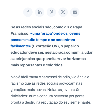
P
Se as redes sociais são, como diz o Papa
O
R
Francisco,
«uma ‘praça’ onde os jovens
T
A
passam muito tempo e se encontram
L
N
A
facilmente»
(Exortação CV), o papel do
C
I
educador deve ser, nesta praça comum, ajudar
O
N
a abrir janelas que permitam ver horizontes
A
L
mais repousantes e coloridos.
S
a
l
Não é fácil travar o carrossel de ódio, violência e
e
s
racismo que as redes sociais provocam nas
i
gerações mais novas. Nelas os jovens são
a
n
“iniciados” numa conduta perversa por gente
o
pronta a destruir a reputação do seu semelhante.
s