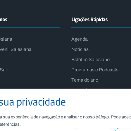
emos
Ligações Rápidas
esiana
Agenda
venil Salesiana
Notícias
Boletim Salesiano
lSal
Programas e Podcasts
Tema do ano
Lema do Reitor-Mor
sua privacidade
a sua experiência de navegação e analisar o nosso tráfego. Pode aceit
eferências.