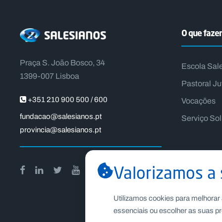
O que faz
Praça S. João Bosco, 34
Escola Sal
1399-007 Lisboa
Pastoral Ju
+351 210 900 500 / 600
Vocações
fundacao@salesianos.pt
Serviço So
provincia@salesianos.pt
Valorizamos a 
Utilizamos cookies para melhorar 
essenciais ou escolher as suas pr