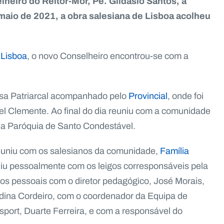
lheiro do Reitor-Mor, Pe. Gildásio Santos, à
maio de 2021, a obra salesiana de Lisboa acolheu
 Lisboa
, o novo Conselheiro encontrou-se com a
Casa Patriarcal acompanhado pelo
Provincial
, onde foi
el Clemente. Ao final do dia reuniu com a comunidade
da Paróquia de Santo Condestável.
reuniu com os salesianos da comunidade,
Família
niu pessoalmente com os leigos corresponsáveis pela
os pessoais com o diretor pedagógico, José Morais,
ldina Cordeiro, com o coordenador da Equipa de
port, Duarte Ferreira, e com a responsável do