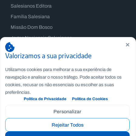
Salesianos Editora
Família Salesiana
Missão Dom Bosco
Jogos Nacionais Salesianos
×
Valorizamos a sua privacidade
Utilizamos cookies para melhorar a sua experiência de
navegação e analisar o nosso tráfego. Pode aceitar todos os
cookies, recusar os não essenciais ou escolher as suas
preferências.
Política de Privacidade
Política de Cookies
Personalizar
Copyright © Fundação Salesianos
Rejeitar Todos
Recrutamento
|
Canal de Denúncia Interno
|
Politica de