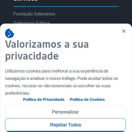
Fundação Salesianos
Salesianos Editora
×
Família Salesiana
Valorizamos a sua
Missão Dom Bosco
Jogos Nacionais Salesianos
privacidade
Utilizamos cookies para melhorar a sua experiência de
navegação e analisar o nosso tráfego. Pode aceitar todos os
cookies, recusar os não essenciais ou escolher as suas
preferências.
Política de Privacidade
Política de Cookies
Personalizar
Rejeitar Todos
Copyright © Fundação Salesianos