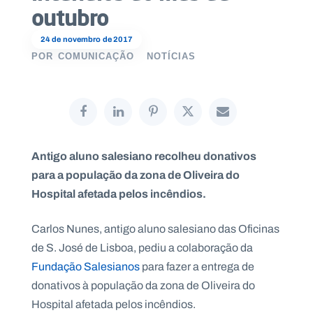
outubro
24 de novembro de 2017
POR
COMUNICAÇÃO
NOTÍCIAS
P
O
R
T
A
L
N
A
C
I
Antigo aluno salesiano recolheu donativos
O
N
para a população da zona de Oliveira do
A
L
Hospital afetada pelos incêndios.
S
a
l
Carlos Nunes, antigo aluno salesiano das Oficinas
e
s
de S. José de Lisboa, pediu a colaboração da
i
Fundação Salesianos
para fazer a entrega de
a
n
donativos à população da zona de Oliveira do
o
Hospital afetada pelos incêndios.
s