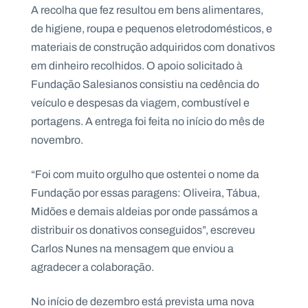
.
A recolha que fez resultou em bens alimentares,
p
de higiene, roupa e pequenos eletrodomésticos, e
t
materiais de construção adquiridos com donativos
em dinheiro recolhidos. O apoio solicitado à
A
C
Fundação Salesianos consistiu na cedência do
g
o
e
n
veículo e despesas da viagem, combustível e
n
t
portagens. A entrega foi feita no início do mês de
d
a
a
c
novembro.
t
o
s
“Foi com muito orgulho que ostentei o nome da
N
Fundação por essas paragens: Oliveira, Tábua,
e
Midões e demais aldeias por onde passámos a
w
s
distribuir os donativos conseguidos”, escreveu
l
e
Carlos Nunes na mensagem que enviou a
tt
e
agradecer a colaboração.
r
No início de dezembro está prevista uma nova