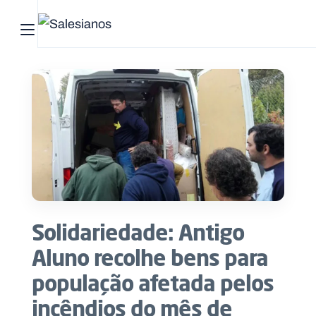
Abrir menu principal
Pesquisar no site
Início
Quem
somos
O
que
Solidariedade: Antigo
fazemos
Aluno recolhe bens para
Recursos
população afetada pelos
incêndios do mês de
Notícias