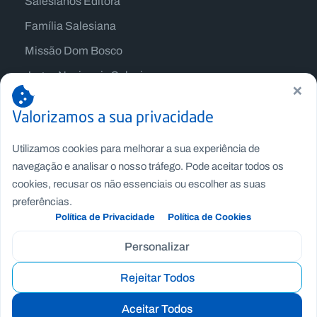
Salesianos Editora
Família Salesiana
Missão Dom Bosco
Jogos Nacionais Salesianos
×
Valorizamos a sua privacidade
Utilizamos cookies para melhorar a sua experiência de
navegação e analisar o nosso tráfego. Pode aceitar todos os
cookies, recusar os não essenciais ou escolher as suas
preferências.
Política de Privacidade
Política de Cookies
Personalizar
Copyright © Fundação Salesianos
Rejeitar Todos
Recrutamento
|
Canal de Denúncia Interno
|
Politica de
Privacidade
|
Politica de Cookies
|
Termos e Condições
Aceitar Todos