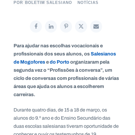
POR
BOLETIM SALESIANO
NOTÍCIAS
P
O
R
T
Para ajudar nas escolhas vocacionais e
A
L
profissionais dos seus alunos, os
Salesianos
N
A
de Mogofores
e
do Porto
organizaram pela
C
I
O
segunda vez o “Profissões à conversa”, um
N
A
ciclo de conversas com profissionais de várias
L
S
áreas que ajuda os alunos a escolherem
a
carreiras.
l
e
s
Durante quatro dias, de 15 a 18 de março, os
i
a
alunos do 9.º ano e do Ensino Secundário das
n
duas escolas salesianas tiveram oportunidade de
o
s
conhecer e ouvir os testemunhos de 19