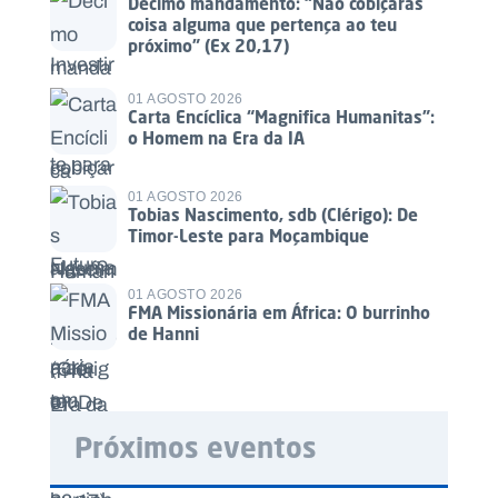
Décimo mandamento: “Não cobiçarás
coisa alguma que pertença ao teu
próximo” (Ex 20,17)
01 AGOSTO 2026
Carta Encíclica “Magnifica Humanitas”:
o Homem na Era da IA
01 AGOSTO 2026
Tobias Nascimento, sdb (Clérigo): De
Timor-Leste para Moçambique
01 AGOSTO 2026
FMA Missionária em África: O burrinho
de Hanni
Próximos eventos