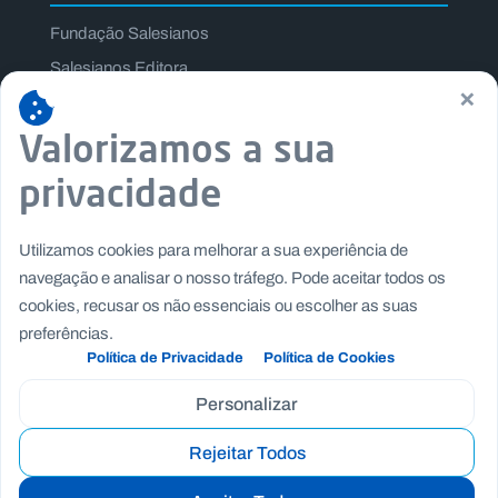
Fundação Salesianos
Salesianos Editora
×
Família Salesiana
Valorizamos a sua
Missão Dom Bosco
Jogos Nacionais Salesianos
privacidade
Utilizamos cookies para melhorar a sua experiência de
navegação e analisar o nosso tráfego. Pode aceitar todos os
cookies, recusar os não essenciais ou escolher as suas
preferências.
Política de Privacidade
Política de Cookies
Personalizar
Rejeitar Todos
Copyright © Fundação Salesianos
|
|
Recrutamento
Canal de Denúncia Interno
Politica de