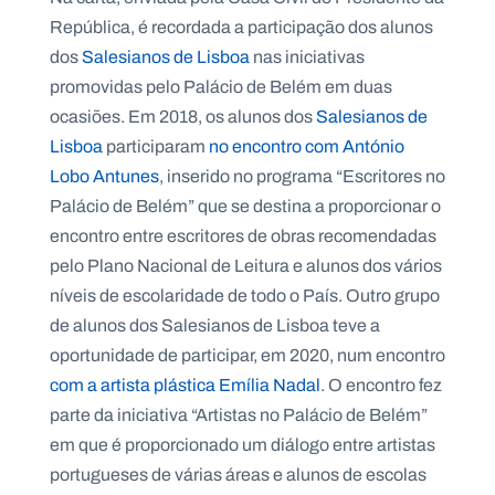
.
República, é recordada a participação dos alunos
p
t
dos
Salesianos de Lisboa
nas iniciativas
promovidas pelo Palácio de Belém em duas
ocasiões. Em 2018, os alunos dos
Salesianos de
A
C
g
o
Lisboa
participaram
no encontro com António
e
n
Lobo Antunes
, inserido no programa “Escritores no
n
t
d
a
Palácio de Belém” que se destina a proporcionar o
a
c
t
encontro entre escritores de obras recomendadas
o
pelo Plano Nacional de Leitura e alunos dos vários
s
níveis de escolaridade de todo o País. Outro grupo
N
e
de alunos dos Salesianos de Lisboa teve a
w
oportunidade de participar, em 2020, num encontro
s
l
com a artista plástica Emília Nadal
. O encontro fez
e
tt
parte da iniciativa “Artistas no Palácio de Belém”
e
em que é proporcionado um diálogo entre artistas
r
portugueses de várias áreas e alunos de escolas