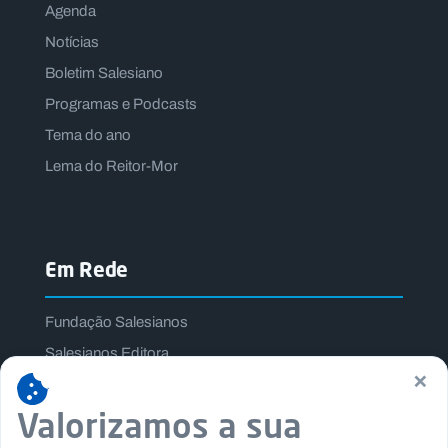
Agenda
Notícias
Boletim Salesiano
Programas e Podcasts
Tema do ano
Lema do Reitor-Mor
Em Rede
Fundação Salesianos
Salesianos Editora
×
Família Salesiana
Valorizamos a sua
Missão Dom Bosco
Jogos Nacionais Salesianos