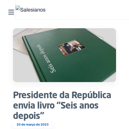
Abrir menu principal
Pesquisar no site
Início
Quem
somos
O
que
Presidente da República
fazemos
envia livro “Seis anos
Recursos
depois”
Notícias
20 de março de 2023