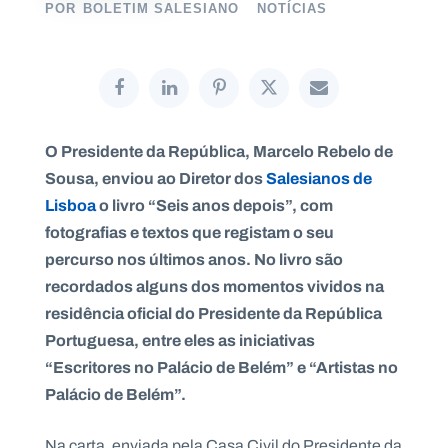
POR
BOLETIM SALESIANO
NOTÍCIAS
P
O
R
T
O Presidente da República, Marcelo Rebelo de
A
L
Sousa, enviou ao Diretor dos
Salesianos de
N
A
Lisboa
o livro “Seis anos depois”, com
C
I
O
fotografias e textos que registam o seu
N
A
percurso nos últimos anos. No livro são
L
S
recordados alguns dos momentos vividos na
a
residência oficial do Presidente da República
l
e
Portuguesa, entre eles as iniciativas
s
“Escritores no Palácio de Belém” e “Artistas no
i
a
Palácio de Belém”.
n
o
s
Na carta, enviada pela Casa Civil do Presidente da