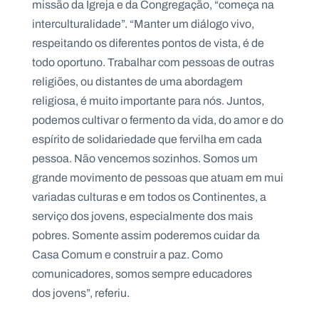
missão da Igreja e da Congregação, “começa na
.
p
interculturalidade”. “Manter um diálogo vivo,
t
respeitando os diferentes pontos de vista, é de
todo oportuno. Trabalhar com pessoas de outras
religiões, ou distantes de uma abordagem
A
C
g
o
religiosa, é muito importante para nós. Juntos,
e
n
n
t
podemos cultivar o fermento da vida, do amor e do
d
a
a
c
espírito de solidariedade que fervilha em cada
t
pessoa. Não vencemos sozinhos. Somos um
o
s
grande movimento de pessoas que atuam em mui
variadas culturas e em todos os Continentes, a
N
e
serviço dos jovens, especialmente dos mais
w
s
pobres. Somente assim poderemos cuidar da
l
e
Casa Comum e construir a paz. Como
tt
comunicadores, somos sempre educadores
e
r
dos jovens”, referiu.