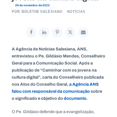
29 de novembro de 2023
POR
BOLETIM SALESIANO
NOTÍCIAS
P
O
R
T
A
L
N
A Agência de Notícias Salesiana, ANS,
A
C
entrevistou o Pe. Gildásio Mendes, Conselheiro
I
O
Geral para a Comunicação Social. Após a
N
A
L
publicação de “Caminhar com os jovens na
S
cultura digital”, carta do Conselheiro publicada
a
l
nos Atos do Conselho Geral,
a Agência ANS
e
falou com responsável da comunicação
sobre
s
i
o significado e objetivo do
documento
.
a
n
o
O Pe. Gildásio defende que a evangelização,
s