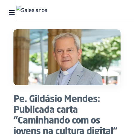
Abrir menu principal
Pesquisar no site
Início
Quem
somos
O
que
Pe. Gildásio Mendes:
fazemos
Publicada carta
Recursos
“Caminhando com os
jovens na cultura digital”
Notícias